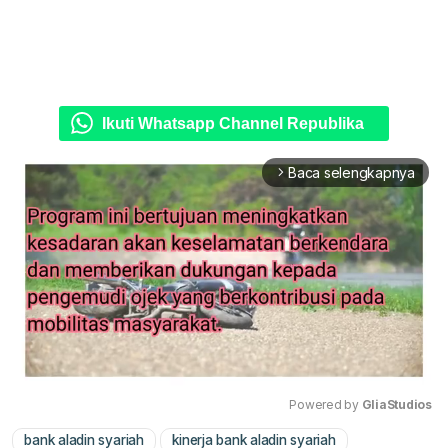
Ikuti Whatsapp Channel Republika
Baca selengkapnya
arrow_forward_ios
Powered by 
GliaStudios
bank aladin syariah
kinerja bank aladin syariah