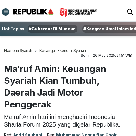
Hot Topics:
#Gubernur BI Mundur
#Kongres Umat Islam In
Ekonomi Syariah
Keuangan Ekonomi Syariah
Senin , 26 May 2025, 21:51 WIB
Ma’ruf Amin: Keuangan
Syariah Kian Tumbuh,
Daerah Jadi Motor
Penggerak
Ma'ruf Amin hari ini menghadiri Indonesia
Sharia Forum 2025 yang digelar Republika.
Red:
Andri Saubani
Rep:
Muhammad Noor Alfian Choir