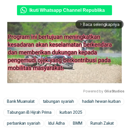
Ikuti Whatsapp Channel Republika
Baca selengkapnya
arrow_forward_ios
Powered by 
GliaStudios
Bank Muamalat
tabungan syariah
hadiah hewan kurban
Mute
Tabungan iB Hijrah Prima
kurban 2025
perbankan syariah
Idul Adha
BMM
Rumah Zakat