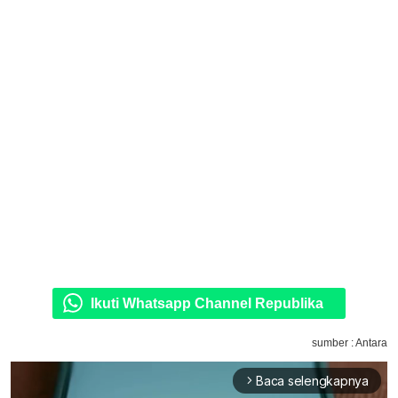
Ikuti Whatsapp Channel Republika
sumber : Antara
Baca selengkapnya
arrow_forward_ios