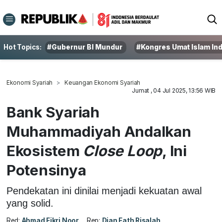
Hot Topics:
#Gubernur BI Mundur
#Kongres Umat Islam In
Ekonomi Syariah
Keuangan Ekonomi Syariah
Jumat , 04 Jul 2025, 13:56 WIB
Bank Syariah
Muhammadiyah Andalkan
Ekosistem
Close Loop
, Ini
Potensinya
Pendekatan ini dinilai menjadi kekuatan awal
yang solid.
Red:
Ahmad Fikri Noor
Rep:
Dian Fath Risalah