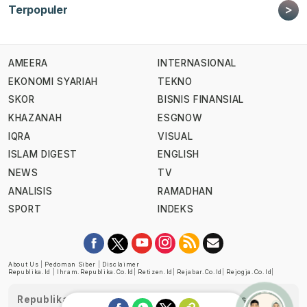
>
Terpopuler
AMEERA
INTERNASIONAL
EKONOMI SYARIAH
TEKNO
SKOR
BISNIS FINANSIAL
KHAZANAH
ESGNOW
IQRA
VISUAL
ISLAM DIGEST
ENGLISH
NEWS
TV
ANALISIS
RAMADHAN
SPORT
INDEKS
About Us
|
Pedoman Siber
|
Disclaimer
Republika.id
|
Ihram.republika.co.id
|
Retizen.id
|
Rejabar.co.id
|
Rejogja.co.id
|
Republika telah diverifikasi oleh Dewan Pers