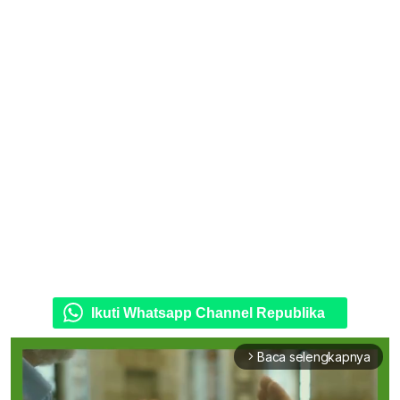
Ikuti Whatsapp Channel Republika
Baca selengkapnya
arrow_forward_ios