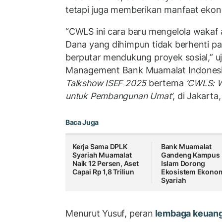
tetapi juga memberikan manfaat ekon
“CWLS ini cara baru mengelola wakaf 
Dana yang dihimpun tidak berhenti pad
berputar mendukung proyek sosial,” u
Management Bank Muamalat Indonesia
Talkshow ISEF 2025
bertema
‘CWLS: 
untuk Pembangunan Umat’
, di Jakarta
Baca Juga
Kerja Sama DPLK
Bank Muamalat
Syariah Muamalat
Gandeng Kampus
Naik 12 Persen, Aset
Islam Dorong
Capai Rp 1,8 Triliun
Ekosistem Ekono
Syariah
Menurut Yusuf, peran
lembaga keuang