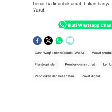
benar hadir untuk umat, bukan hanya d
Yusuf.
Ikuti Whatsapp Chan
Cash Waqf Linked Sukuk (CWLS)
Wakaf produk
Filantropi Islam
Pembangunan umat
Lemba
Pendidikan dan kesehatan
Zakat digital