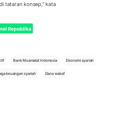
i tataran konsep,” kata
nel Republika
tif
Bank Muamalat Indonesia
Ekonomi syariah
ga keuangan syariah
Dana wakaf