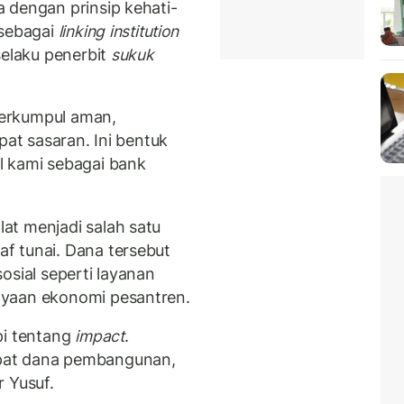
la dengan prinsip kehati-
 sebagai
linking institution
selaku penerbit
sukuk
erkumpul aman,
pat sasaran. Ini bentuk
l kami sebagai bank
at menjadi salah satu
f tunai. Dana tersebut
osial seperti layanan
ayaan ekonomi pesantren.
pi tentang
impact
.
pat dana pembangunan,
 Yusuf.