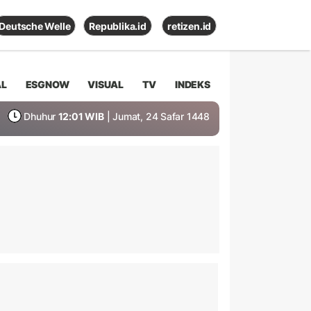
Deutsche Welle
Republika.id
retizen.id
AL
ESGNOW
VISUAL
TV
INDEKS
Dhuhur
12:01 WIB
| Jumat, 24 Safar 1448