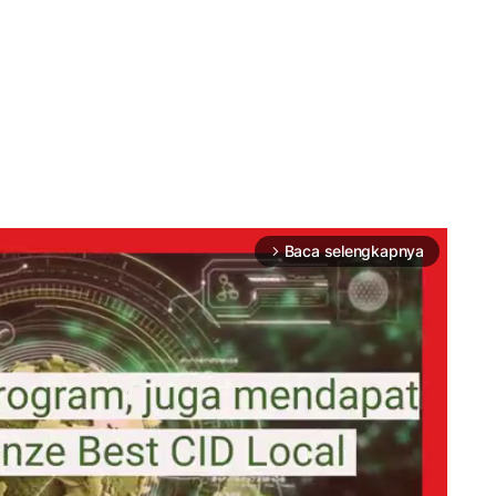
Baca selengkapnya
arrow_forward_ios