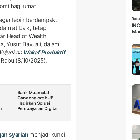
omi bagi umat.
agar lebih berdampak.
Rabu
INC
a niat baik, tetapi
Man
jar Head of Wealth
, Yusuf Bayuaji, dalam
Wujudkan
Wakaf Produktif
, Rabu (8/10/2025).
Bank Muamalat
Gandeng cashUP
Hadirkan Solusi
mi
Pembayaran Digital
an syariah
menjadi kunci