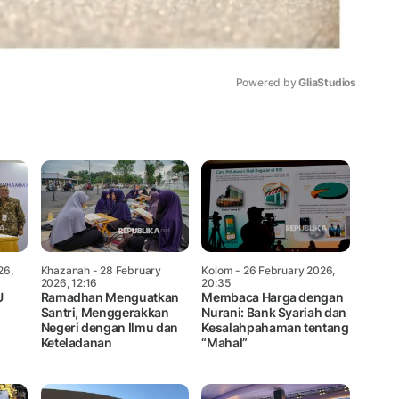
Powered by 
GliaStudios
Mute
26,
Khazanah
- 28 February
Kolom
- 26 February 2026,
2026, 12:16
20:35
U
Ramadhan Menguatkan
Membaca Harga dengan
Santri, Menggerakkan
Nurani: Bank Syariah dan
Negeri dengan Ilmu dan
Kesalahpahaman tentang
Keteladanan
“Mahal”