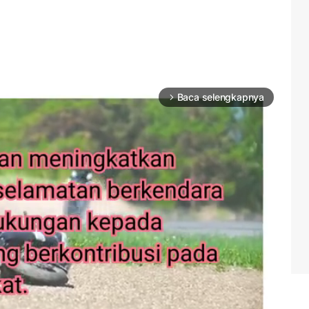
Baca selengkapnya
arrow_forward_ios