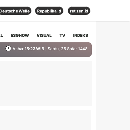
Deutsche Welle
Republika.id
retizen.id
AL
ESGNOW
VISUAL
TV
INDEKS
Ashar
15:23 WIB
| Sabtu, 25 Safar 1448