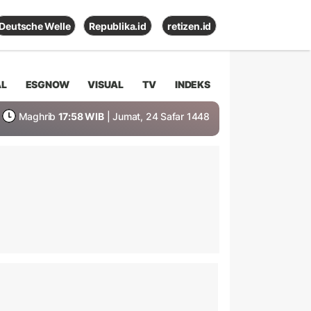
Deutsche Welle
Republika.id
retizen.id
AL
ESGNOW
VISUAL
TV
INDEKS
Maghrib
17:58 WIB
| Jumat, 24 Safar 1448