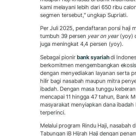
kami melayani lebih dari 650 ribu calo
segmen tersebut," ungkap Supriati.
Per Juli 2025, pendaftaran porsi haji
tumbuh 39 persen
year on year
(yoy) 
juga meningkat 4,4 persen (yoy).
Sebagai pionir
bank syariah
di Indone
berkomitmen mengembangkan ekosist
dengan menyediakan layanan serta pr
hilir bagi nasabah maupun mitra peny
ibadah. Dengan masa tunggu keberang
mencapai 11 hingga 47 tahun, Bank 
masyarakat menyiapkan dana ibadah ha
terperinci.
Melalui program Rindu Haji, nasabah 
Tabungan iB Hijrah Haji dengan pena