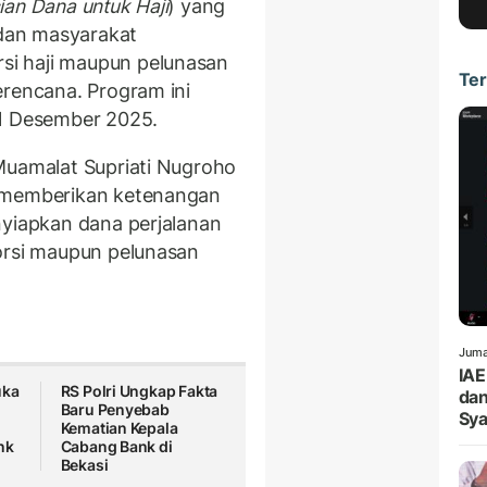
ian Dana untuk Haji
) yang
dan masyarakat
i haji maupun pelunasan
Ter
erencana. Program ini
31 Desember 2025.
Muamalat Supriati Nugroho
i memberikan ketenangan
nyiapkan dana perjalanan
orsi maupun pelunasan
Juma
IAE
uka
RS Polri Ungkap Fakta
dan
Baru Penyebab
Sya
Kematian Kepala
nk
Cabang Bank di
Bekasi