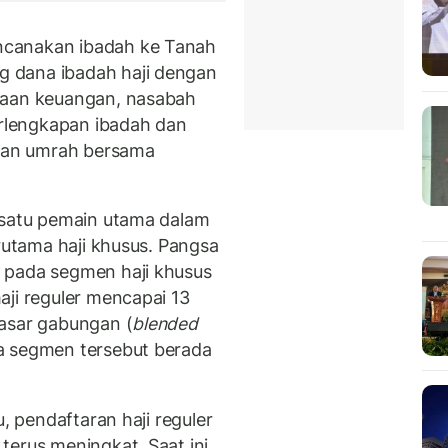
ncanakan ibadah ke Tanah
 dana ibadah haji dengan
naan keuangan, nasabah
rlengkapan ibadah dan
anan umrah bersama
 satu pemain utama dalam
erutama haji khusus. Pangsa
 pada segmen haji khusus
aji reguler mencapai 13
pasar gabungan (
blended
a segmen tersebut berada
u, pendaftaran haji reguler
terus meningkat. Saat ini