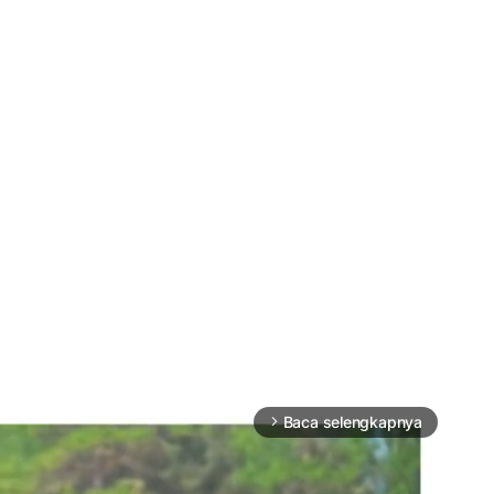
Baca selengkapnya
arrow_forward_ios