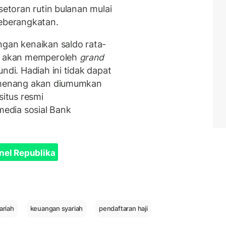
 setoran rutin bulanan mulai
keberangkatan.
ngan kenaikan saldo rata-
am akan memperoleh
grand
ndi. Hadiah ini tidak dapat
Pemenang akan diumumkan
situs resmi
edia sosial Bank
nel Republika
ariah
keuangan syariah
pendaftaran haji