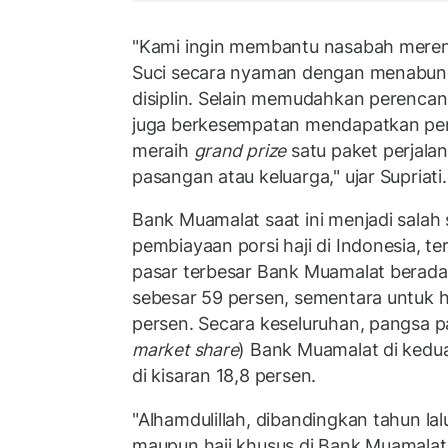
"Kami ingin membantu nasabah mere
Suci secara nyaman dengan menabung
disiplin. Selain memudahkan perenca
juga berkesempatan mendapatkan pe
meraih
grand prize
satu paket perjal
pasangan atau keluarga," ujar Supriati.
Bank Muamalat saat ini menjadi salah
pembiayaan porsi haji di Indonesia, t
pasar terbesar Bank Muamalat berada
sebesar 59 persen, sementara untuk h
persen. Secara keseluruhan, pangsa 
market share
) Bank Muamalat di kedu
di kisaran 18,8 persen.
"Alhamdulillah, dibandingkan tahun lal
maupun haji khusus di Bank Muamalat 