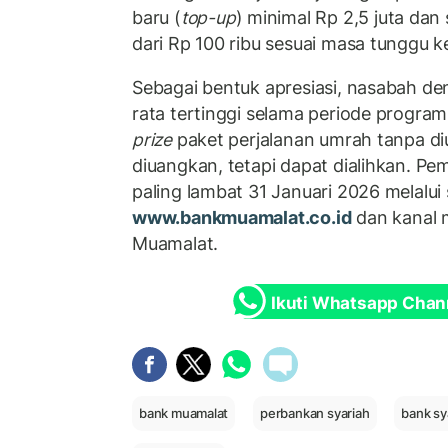
baru (
top-up
) minimal Rp 2,5 juta dan
dari Rp 100 ribu sesuai masa tunggu 
Sebagai bentuk apresiasi, nasabah de
rata tertinggi selama periode progr
prize
paket perjalanan umrah tanpa diu
diuangkan, tetapi dapat dialihkan. 
paling lambat 31 Januari 2026 melalui 
www.bankmuamalat.co.id
dan kanal m
Muamalat.
Ikuti Whatsapp Chan
bank muamalat
perbankan syariah
bank sy