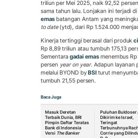
triliun per Mei 2025, naik 92,52 pers
sama tahun lalu. Lonjakan ini terjadi 
emas
batangan Antam yang meningka
to date
(ytd), dari Rp 1.524.000 menja
Kinerja tertinggi berasal dari produk
ci
Rp 8,89 triliun atau tumbuh 175,13 pe
Sementara
gadai emas
menembus Rp 7,
persen
year on year
. Adapun layanan 
melalui BYOND by
BSI
turut menyumban
tumbuh 21,55 persen.
Baca Juga
Masuk Deretan
Puluhan Buldoser
Terbaik Dunia, BRI
Dikirim ke Israel,
Pimpin Daftar Teratas
Teringat
Bank di Indonesia
Terbunuhnya Rach
Versi
The Banker
Corrie yang Dilind