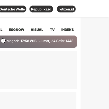
Deutsche Welle
Republika.id
retizen.id
AL
ESGNOW
VISUAL
TV
INDEKS
Maghrib
17:58 WIB
| Jumat, 24 Safar 1448