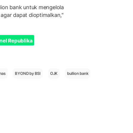
llion bank untuk mengelola
 agar dapat dioptimalkan,"
nel Republika
mas
BYOND by BSI
OJK
bullion bank