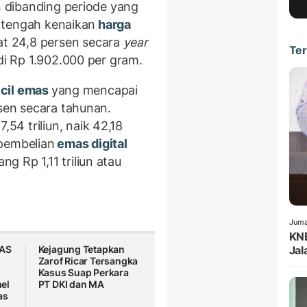
en dibanding periode yang
di tengah kenaikan
harga
t 24,8 persen secara
year
Ter
di Rp 1.902.000 per gram.
cil emas
yang mencapai
rsen secara tahunan.
54 triliun, naik 42,18
pembelian
emas digital
g Rp 1,11 triliun atau
Juma
KNE
 AS
Kejagung Tetapkan
Jal
Zarof Ricar Tersangka
Kasus Suap Perkara
el
PT DKI dan MA
as