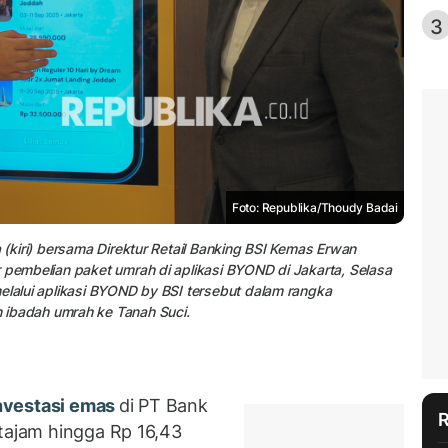
3
Foto: Republika/Thoudy Badai
a (kiri) bersama Direktur Retail Banking BSI Kemas Erwan
r pembelian paket umrah di aplikasi BYOND di Jakarta, Selasa
melalui aplikasi BYOND by BSI tersebut dalam rangka
badah umrah ke Tanah Suci.
nvestasi emas
di PT Bank
 tajam hingga Rp 16,43