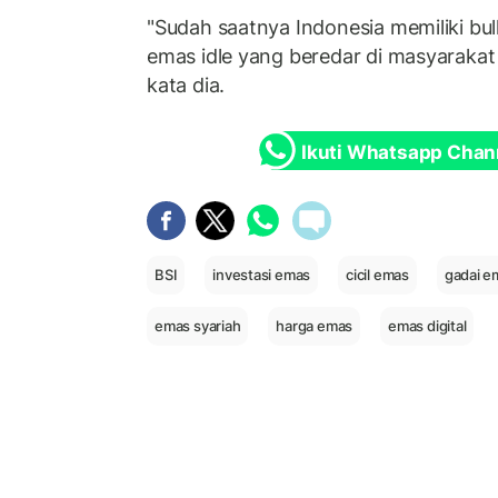
"Sudah saatnya Indonesia memiliki bu
emas idle yang beredar di masyarakat
kata dia.
Ikuti Whatsapp Chan
BSI
investasi emas
cicil emas
gadai e
emas syariah
harga emas
emas digital