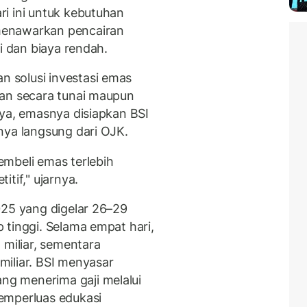
i ini untuk kebutuhan
menawarkan pencairan
i dan biaya rendah.
 solusi investasi emas
kan secara tunai maupun
nya, emasnya disiapkan BSI
nya langsung dari OJK.
mbeli emas terlebih
tif," ujarnya.
025 yang digelar 26–29
 tinggi. Selama empat hari,
 miliar, sementara
iliar. BSI menyasar
g menerima gaji melalui
emperluas edukasi