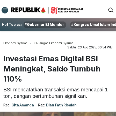
Hot Topics:
#Gubernur BI Mundur
#Kongres Umat Islam In
Ekonomi Syariah
Keuangan Ekonomi Syariah
Sabtu , 23 Aug 2025, 06:54 WIB
Investasi Emas Digital BSI
Meningkat, Saldo Tumbuh
110%
BSI mencatatkan transaksi emas mencapai 1
ton, dengan pertumbuhan signifikan.
Red:
Gita Amanda
Rep:
Dian Fath Risalah