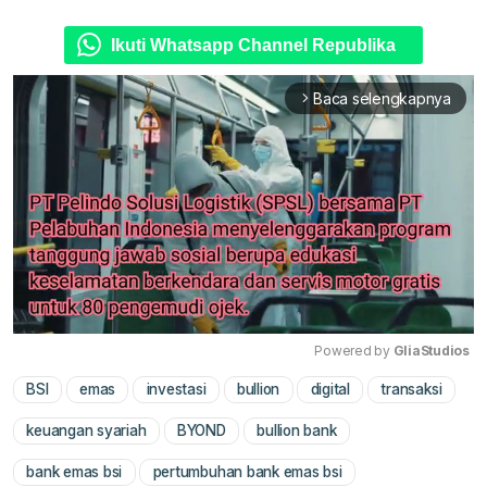
Ikuti Whatsapp Channel Republika
Baca selengkapnya
arrow_forward_ios
Powered by 
GliaStudios
BSI
emas
investasi
bullion
digital
transaksi
Mute
keuangan syariah
BYOND
bullion bank
bank emas bsi
pertumbuhan bank emas bsi