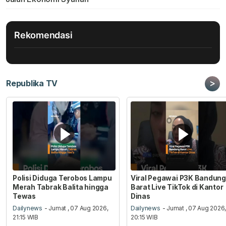
Rekomendasi
>
Republika TV
Polisi Diduga Terobos Lampu
Viral Pegawai P3K Bandung
Merah Tabrak Balita hingga
Barat Live TikTok di Kantor
Tewas
Dinas
Dailynews
- Jumat , 07 Aug 2026,
Dailynews
- Jumat , 07 Aug 2026
21:15 WIB
20:15 WIB