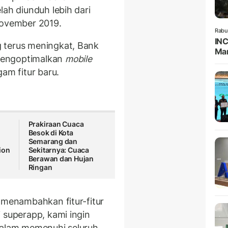
lah diunduh lebih dari
November 2019.
Rabu
INC
 terus meningkat, Bank
Man
mengoptimalkan
mobile
m fitur baru.
Prakiraan Cuaca
Besok di Kota
Semarang dan
ion
Sekitarnya: Cuaca
Berawan dan Hujan
Ringan
 menambahkan fitur-fitur
 superapp, kami ingin
dalam memenuhi seluruh