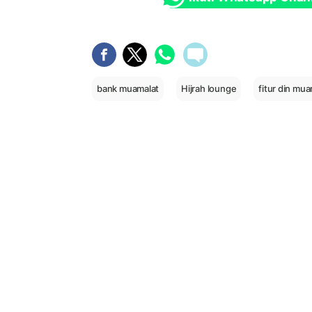
bank muamalat
Hijrah lounge
fitur din mua