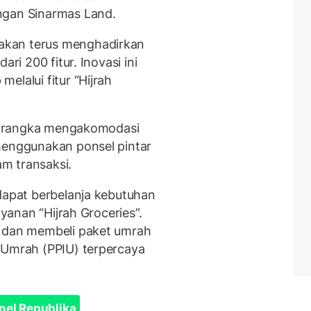
ngan Sinarmas Land.
akan terus menghadirkan
ri 200 fitur. Inovasi ini
elalui fitur “Hijrah
lam rangka mengakomodasi
menggunakan ponsel pintar
m transaksi.
 dapat berbelanja kebutuhan
ayanan “Hijrah Groceries”.
i dan membeli paket umrah
 Umrah (PPIU) terpercaya
nel Republika