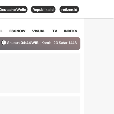
Deutsche Welle
Republika.id
retizen.id
AL
ESGNOW
VISUAL
TV
INDEKS
Shubuh
04:44 WIB
| Kamis, 23 Safar 1448