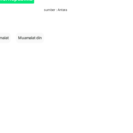
sumber : Antara
malat
Muamalat din