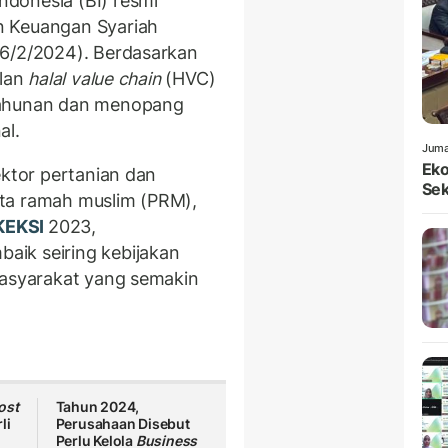
donesia (BI) resmi
n Keuangan Syariah
26/2/2024). Berdasarkan
ulan
halal value chain
(HVC)
tahunan dan menopang
al.
Juma
Eko
ektor pertanian dan
Sek
ta ramah muslim (PRM),
KEKSI
2023,
ik seiring kebijakan
masyarakat yang semakin
ost
Tahun 2024,
li
Perusahaan Disebut
Perlu Kelola
Business