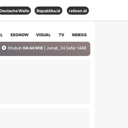
Deutsche Welle
Republika.id
retizen.id
AL
ESGNOW
VISUAL
TV
INDEKS
Shubuh
04:44 WIB
| Jumat, 24 Safar 1448