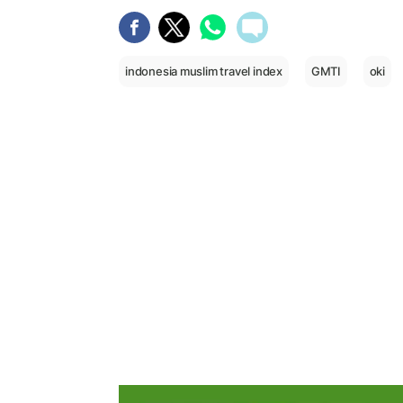
indonesia muslim travel index
GMTI
oki