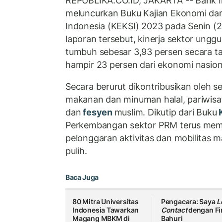
REPUBLIKA.CO.ID, JAKARTA -- Bank In
meluncurkan Buku Kajian Ekonomi da
Indonesia (KEKSI) 2023 pada Senin (
laporan tersebut, kinerja sektor ungg
tumbuh sebesar 3,93 persen secara 
hampir 23 persen dari ekonomi nasion
Secara berurut dikontribusikan oleh s
makanan dan minuman halal, pariwisa
dan
fesyen
muslim. Dikutip dari Buku
Perkembangan sektor PRM terus memba
pelonggaran aktivitas dan mobilitas 
pulih.
Baca Juga
80 Mitra Universitas
Pengacara: Saya
L
Indonesia Tawarkan
Contact
dengan Fir
Magang MBKM di
Bahuri