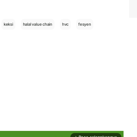
keksi
halal value chain
hvc
fesyen