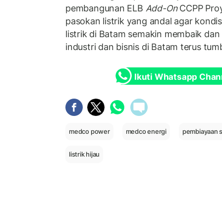
pembangunan ELB
Add-On
CCPP Proy
pasokan listrik yang andal agar kondi
listrik di Batam semakin membaik dan i
industri dan bisnis di Batam terus tu
Ikuti Whatsapp Chan
medco power
medco energi
pembiayaan s
listrik hijau