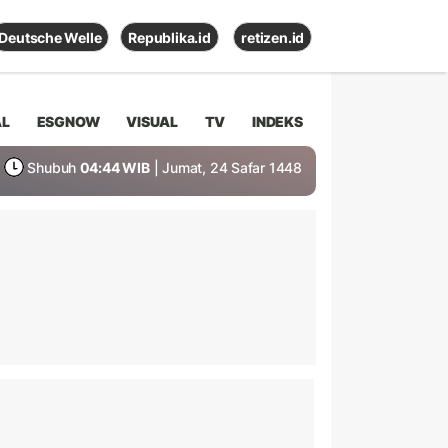
Deutsche Welle
Republika.id
retizen.id
AL
ESGNOW
VISUAL
TV
INDEKS
Shubuh
04:44 WIB
| Jumat, 24 Safar 1448