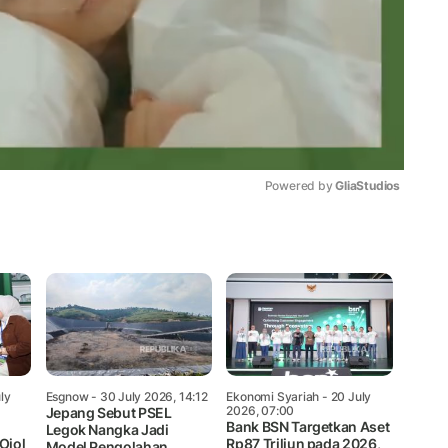
Powered by 
GliaStudios
Mute
ly
Esgnow
- 30 July 2026, 14:12
Ekonomi Syariah
- 20 July
2026, 07:00
Jepang Sebut PSEL
d
Bank BSN Targetkan Aset
Legok Nangka Jadi
Ojol
Rp87 Triliun pada 2026,
Model Pengolahan