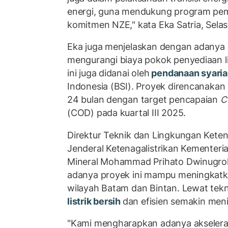
energi, guna mendukung program pem
komitmen NZE," kata Eka Satria, Selas
Eka juga menjelaskan dengan adanya ef
mengurangi biaya pokok penyediaan li
ini juga didanai oleh
pendanaan syari
Indonesia (BSI). Proyek direncanakan
24 bulan dengan target pencapaian
C
(COD) pada kuartal III 2025.
Direktur Teknik dan Lingkungan Ketena
Jenderal Ketenagalistrikan Kementer
Mineral Mohammad Prihato Dwinugro
adanya proyek ini mampu meningkatka
wilayah Batam dan Bintan. Lewat tek
listrik bersih
dan efisien semakin men
"Kami mengharapkan adanya akseleras