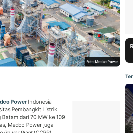
Foto: Medco Power
Ter
dco Power
Indonesia
itas Pembangkit Listrik
g Batam dari 70 MW ke 109
as, Medco Power juga
e Power Plant
(CCPP).