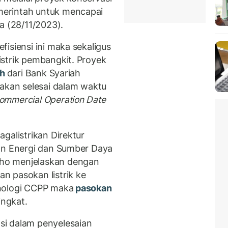
erintah untuk mencapai
a (28/11/2023).
isiensi ini maka sekaligus
strik pembangkit. Proyek
ah
dari Bank Syariah
 akan selesai dalam waktu
ommercial Operation Date
galistrikan Direktur
ian Energi dan Sumber Daya
ho menjelaskan dengan
n pasokan listrik ke
nologi CCPP maka
pasokan
ingkat.
i dalam penyelesaian