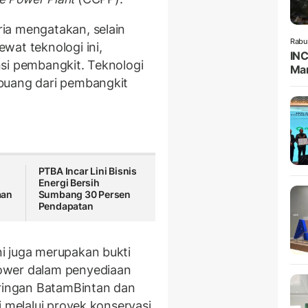
ia mengatakan, selain
Rabu
wat teknologi ini,
INC
si pembangkit. Teknologi
Man
buang dari pembangkit
PTBA Incar Lini Bisnis
Energi Bersih
aan
Sumbang 30 Persen
Pendapatan
i juga merupakan bukti
ower dalam penyediaan
aringan BatamBintan dan
i melalui proyek konservasi