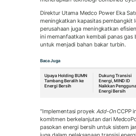
Direktur Utama Medco Power Eka Satr
meningkatkan kapasitas pembangkit le
perusahaan juga meningkatkan efisien
ini memanfaatkan kembali panas gas 
untuk menjadi bahan bakar turbin.
Baca Juga
Upaya Holding BUMN
Dukung Transisi
Tambang Beralih ke
Energi, MIND ID
Energi Bersih
Naikkan Penggun
Energi Bersih
“Implementasi proyek
Add-On
CCPP in
komitmen berkelanjutan dari MedcoP
pasokan energi bersih untuk sistem j
juga dalam pelaksanaan transisi energ