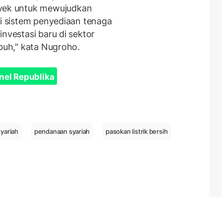
ek untuk mewujudkan
si sistem penyediaan tenaga
nvestasi baru di sektor
mbuh," kata Nugroho.
nel Republika
yariah
pendanaan syariah
pasokan listrik bersih