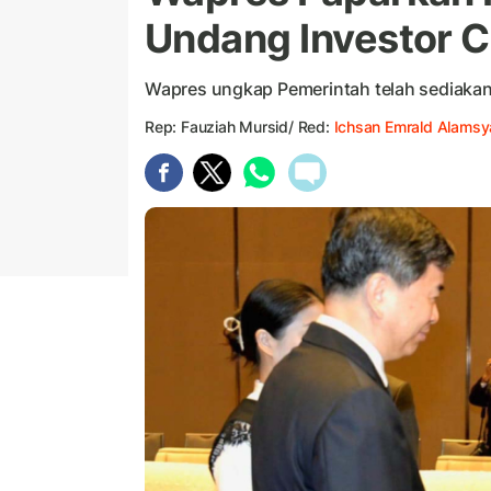
Undang Investor Ch
Wapres ungkap Pemerintah telah sediakan K
Rep: Fauziah Mursid/ Red:
Ichsan Emrald Alamsy