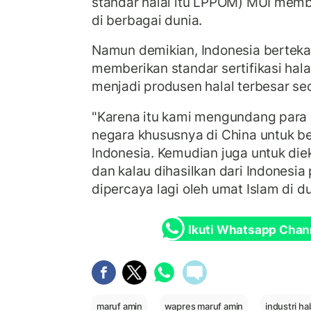
standar halal itu LPPOM) MUI mem
di berbagai dunia.
Namun demikian, Indonesia bertekad
memberikan standar sertifikasi halal
menjadi produsen halal terbesar sec
"Karena itu kami mengundang para
negara khususnya di China untuk ber
Indonesia. Kemudian juga untuk die
dan kalau dihasilkan dari Indonesia
dipercaya lagi oleh umat Islam di du
Ikuti Whatsapp Chan
maruf amin
wapres maruf amin
industri hal