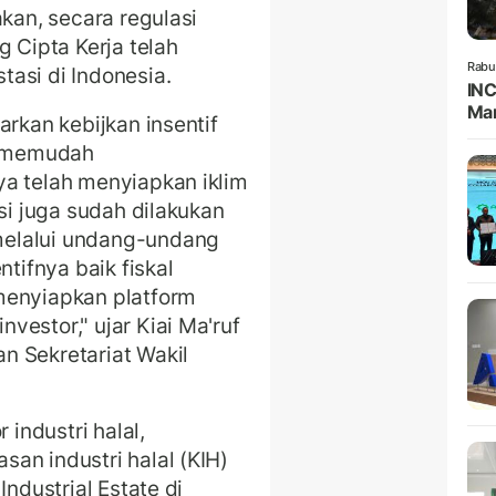
kan, secara regulasi
Cipta Kerja telah
Rabu
asi di Indonesia.
INC
Man
arkan kebijkan insentif
uk memudah
ya telah menyiapkan iklim
asi juga sudah dilakukan
melalui undang-undang
ntifnya baik fiskal
menyiapkan platform
estor," ujar Kiai Ma'ruf
n Sekretariat Wakil
 industri halal,
an industri halal (KIH)
Industrial Estate di