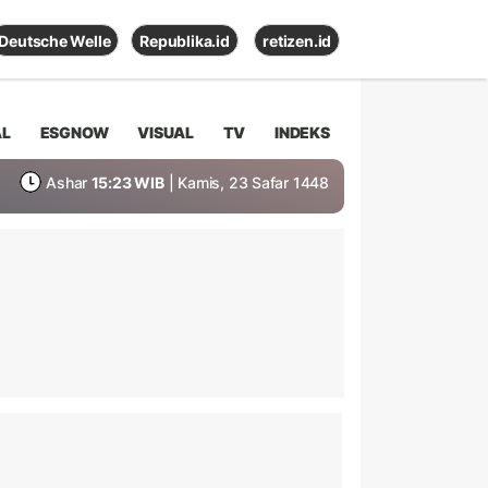
Deutsche Welle
Republika.id
retizen.id
AL
ESGNOW
VISUAL
TV
INDEKS
Ashar
15:23 WIB
| Kamis, 23 Safar 1448