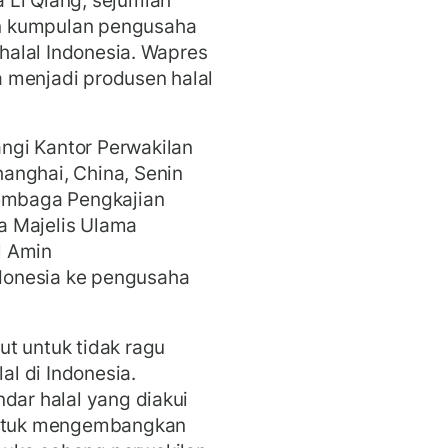
n kumpulan pengusaha
 halal Indonesia. Wapres
 menjadi produsen halal
ngi Kantor Perwakilan
anghai, China, Senin
Lembaga Pengkajian
a Majelis Ulama
l Amin
donesia ke pengusaha
t untuk tidak ragu
al di Indonesia.
dar halal yang diakui
 untuk mengembangkan