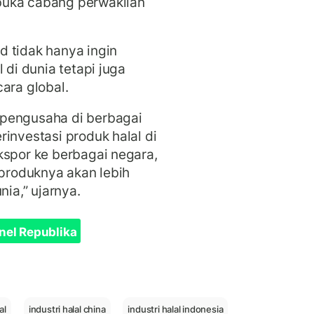
buka cabang perwakilan
 tidak hanya ingin
 di dunia tetapi juga
ara global.
 pengusaha di berbagai
investasi produk halal di
kspor ke berbagai negara,
 produknya akan lebih
nia,” ujarnya.
nel Republika
al
industri halal china
industri halal indonesia