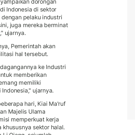
enyampaikan dorongan
i Indonesia di sektor
, dengan pelaku industri
ini, juga mereka berminat
," ujarnya.
nya, Pemerintah akan
tasi hal tersebut.
dagangannya ke Industri
 untuk memberikan
 memang memiliki
 Indonesia," ujarnya.
berapa hari, Kiai Ma'ruf
an Majelis Ulama
misi memperkuat kerja
khususnya sektor halal.
 Li Qiang, sejumlah