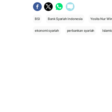
BSI
Bank Syariah Indonesia
Yosita Nur Wir
ekonomi syariah
perbankan syariah
Islami