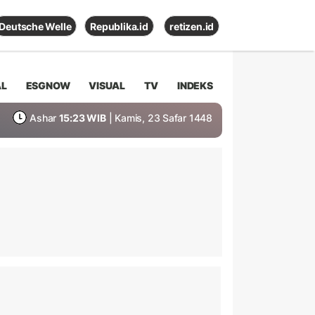
Deutsche Welle
Republika.id
retizen.id
AL
ESGNOW
VISUAL
TV
INDEKS
Ashar
15:23 WIB
| Kamis, 23 Safar 1448