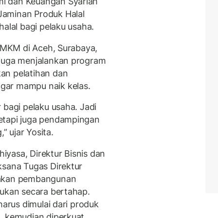
i dan Keuangan Syariah
Jaminan Produk Halal
halal bagi pelaku usaha.
 UMKM di Aceh, Surabaya,
 juga menjalankan program
an pelatihan dan
gar mampu naik kelas.
 bagi pelaku usaha. Jadi
etapi juga pendampingan
” ujar Yosita.
yasa, Direktur Bisnis dan
ksana Tugas Direktur
takan pembangunan
kukan secara bertahap.
harus dimulai dari produk
, kemudian diperkuat