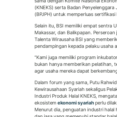
sama dengan Komite Nasional Ekonom
(KNEKS) serta Badan Penyelenggara 
(BPJPH) untuk memperluas sertifikasi 
Selain itu, BSI memiliki empat sentra
Makassar, dan Balikpapan. Perseroan
Talenta Wirausaha BSI yang memberik
pendampingan kepada pelaku usaha a
“Kami juga memiliki program inkubator
bukan hanya memberikan pelatihan, t
agar usaha mereka dapat berkembang,
Dalam forum yang sama, Putu Rahwidhi
Kewirausahaan Syariah sekaligus Pela
Industri Produk Halal KNEKS, menga
ekosistem
ekonomi syariah
perlu dila
Menurut dia, penguatan industri halal 
dan jasa yang memenuhi standar halal