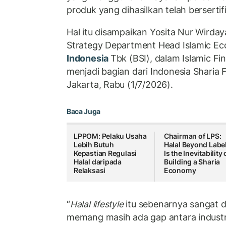
produk yang dihasilkan telah bersertifi
Hal itu disampaikan Yosita Nur Wirday
Strategy Department Head Islamic E
Indonesia
Tbk (BSI), dalam Islamic Fi
menjadi bagian dari Indonesia Sharia 
Jakarta, Rabu (1/7/2026).
Baca Juga
LPPOM: Pelaku Usaha
Chairman of LPS:
Lebih Butuh
Halal Beyond Labe
Kepastian Regulasi
Is the Inevitability 
Halal daripada
Building a Sharia
Relaksasi
Economy
“
Halal lifestyle
itu sebenarnya sangat 
memang masih ada gap antara industr