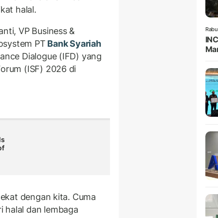
kat halal.
anti, VP Business &
Rabu
INC
cosystem PT
Bank Syariah
Man
nance Dialogue (IFD) yang
Forum (ISF) 2026 di
ls
of
dekat dengan kita. Cuma
i halal dan lembaga