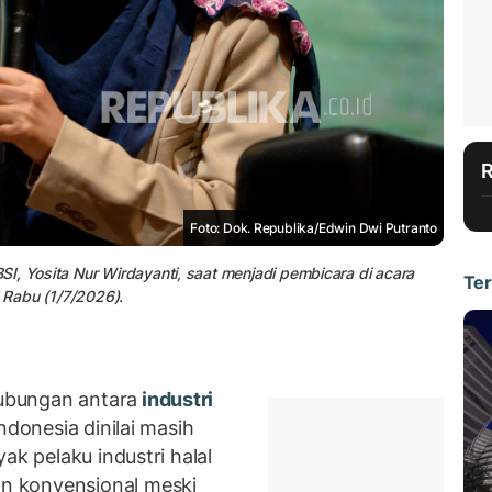
Foto: Dok. Republika/Edwin Dwi Putranto
I, Yosita Nur Wirdayanti, saat menjadi pembicara di acara
Ter
, Rabu (1/7/2026).
ubungan antara
industri
ndonesia dinilai masih
ak pelaku industri halal
n konvensional meski