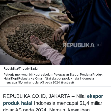
Republika/Thoudy Badai
Pekerja menyortir biji kopi sebelum Pelepasan Ekspor Perdana Produk
Halal Kopi Robusta ke Oman. Nilai ekspor produk halal Indonesia
mencapai 51,4 miliar dolar AS pada 2024. (ilustrasi)
REPUBLIKA.CO.ID, JAKARTA -- Nilai
ekspor
produk halal
Indonesia mencapai 51,4 miliar
dolar AS pada 2024. Namun, kewajiban