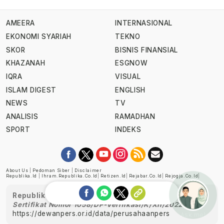
AMEERA
INTERNASIONAL
EKONOMI SYARIAH
TEKNO
SKOR
BISNIS FINANSIAL
KHAZANAH
ESGNOW
IQRA
VISUAL
ISLAM DIGEST
ENGLISH
NEWS
TV
ANALISIS
RAMADHAN
SPORT
INDEKS
About Us
|
Pedoman Siber
|
Disclaimer
Republika.id
|
Ihram.republika.co.id
|
Retizen.id
|
Rejabar.co.id
|
Rejogja.co.id
|
Republika telah diverifikasi oleh Dewan Pers
Sertifikat Nomor 1058/DP-Verifikasi/K/XII/2022
https://dewanpers.or.id/data/perusahaanpers
Ask me!