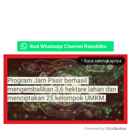
Ikuti Whatsapp Channel Republika
Baca selengkapnya
arrow_forward_ios
Powered by 
GliaStudios