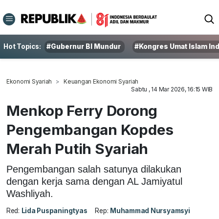
Hot Topics:
#Gubernur BI Mundur
#Kongres Umat Islam In
Ekonomi Syariah
Keuangan Ekonomi Syariah
Sabtu , 14 Mar 2026, 16:15 WIB
Menkop Ferry Dorong
Pengembangan Kopdes
Merah Putih Syariah
Pengembangan salah satunya dilakukan
dengan kerja sama dengan AL Jamiyatul
Washliyah.
Red:
Lida Puspaningtyas
Rep:
Muhammad Nursyamsyi