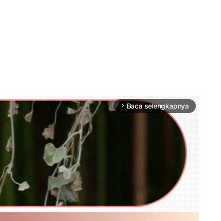
Baca selengkapnya
arrow_forward_ios