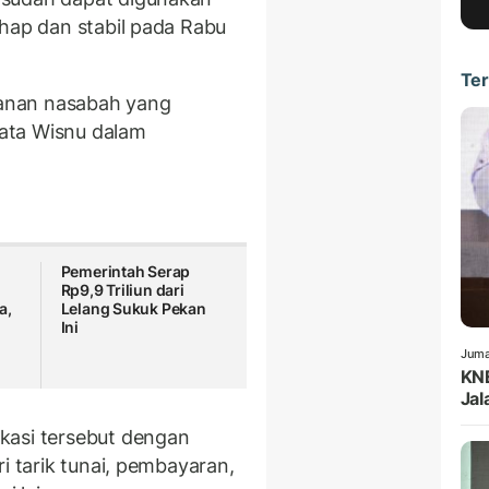
ahap dan stabil pada Rabu
Ter
anan nasabah yang
 kata Wisnu dalam
Pemerintah Serap
Rp9,9 Triliun dari
a,
Lelang Sukuk Pekan
Ini
Juma
KNE
Jal
kasi tersebut dengan
i tarik tunai, pembayaran,