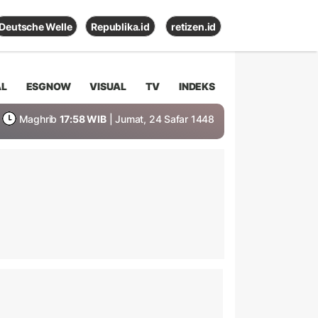
Deutsche Welle
Republika.id
retizen.id
AL
ESGNOW
VISUAL
TV
INDEKS
Maghrib
17:58 WIB
| Jumat, 24 Safar 1448