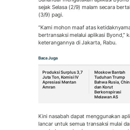
sejak Selasa (2/9) malam secara bert
(3/9) pagi.
“Kami mohon maaf atas ketidaknyam
bertransaksi melalui aplikasi Byond,”
keterangannya di Jakarta, Rabu.
Baca Juga
Produksi Surplus 3,7
Moskow Bantah
Juta Ton, Komisi IV
Tuduhan Trump
Apresiasi Mentan
Bahwa Rusia, Chin
Amran
dan Korut
Berkonspirasi
Melawan AS
Kini nasabah dapat menggunakan apli
lancar untuk semua transaksi mulai dar