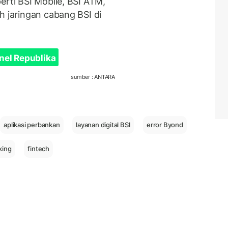
erti BSI Mobile, BSI ATM,
h jaringan cabang BSI di
nel Republika
sumber : ANTARA
aplikasi perbankan
layanan digital BSI
error Byond
king
fintech