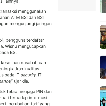
i lainnya.
rtransaksi menggunakan
ayanan ATM BSI dan BSI
ngan mengunjungi jaringan
4, pengguna terdaftar
juta. Wisnu mengucapkan
pada BSI.
 kesetiaan nasabah dan
eningkatkan kualitas
kus pada IT
security,
IT
nance
,” ujar dia.
tuk tetap menjaga PIN dan
-hati terhadap informasi
rti perubahan tarif yang