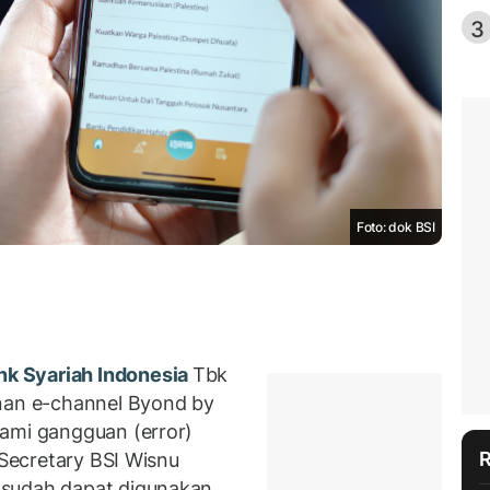
3
Foto: dok BSI
k Syariah Indonesia
Tbk
anan e-channel Byond by
ami gangguan (error)
 Secretary BSI Wisnu
 sudah dapat digunakan