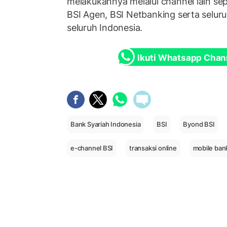
melakukannya melalui channel lain sep
BSI Agen, BSI Netbanking serta seluru
seluruh Indonesia.
Ikuti Whatsapp Chan
Bank Syariah Indonesia
BSI
Byond BSI
e-channel BSI
transaksi online
mobile ban