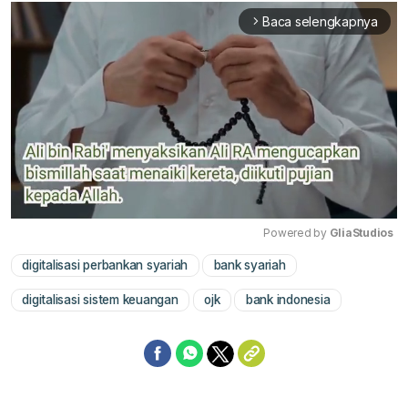
Baca selengkapnya
arrow_forward_ios
Powered by 
GliaStudios
digitalisasi perbankan syariah
bank syariah
Mute
digitalisasi sistem keuangan
ojk
bank indonesia