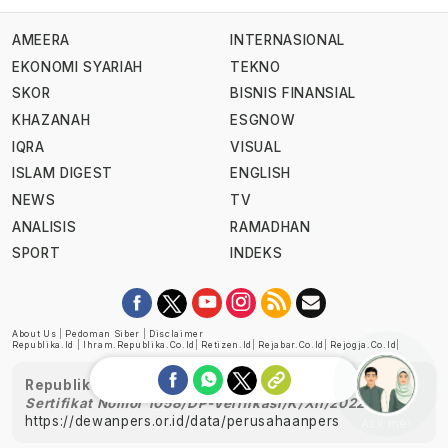
AMEERA
INTERNASIONAL
EKONOMI SYARIAH
TEKNO
SKOR
BISNIS FINANSIAL
KHAZANAH
ESGNOW
IQRA
VISUAL
ISLAM DIGEST
ENGLISH
NEWS
TV
ANALISIS
RAMADHAN
SPORT
INDEKS
About Us
|
Pedoman Siber
|
Disclaimer
Republika.id
|
Ihram.republika.co.id
|
Retizen.id
|
Rejabar.co.id
|
Rejogja.co.id
|
Republika telah diverifikasi oleh Dewan Pers
Sertifikat Nomor 1058/DP-Verifikasi/K/XII/2022
https://dewanpers.or.id/data/perusahaanpers
Ask me!