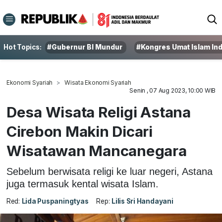
Hot Topics:
#Gubernur BI Mundur
#Kongres Umat Islam In
Ekonomi Syariah
Wisata Ekonomi Syariah
Senin , 07 Aug 2023, 10:00 WIB
Desa Wisata Religi Astana
Cirebon Makin Dicari
Wisatawan Mancanegara
Sebelum berwisata religi ke luar negeri, Astana
juga termasuk kental wisata Islam.
Red:
Lida Puspaningtyas
Rep:
Lilis Sri Handayani