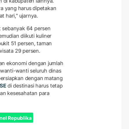
n di kabupaten lainnya.
ra yang harus dipetakan
 hari," ujarnya.
t sebanyak 64 persen
emudian diikuti kuliner
ukit 51 persen, taman
wisata 29 persen.
ran ekonomi dengan jumlah
anti-wanti seluruh dinas
persiapkan dengan matang
SE
di destinasi harus tetap
an kesesahatan para
nel Republika