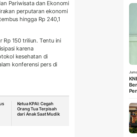
ian Pariwisata dan Ekonomi
kirakan perputaran ekonomi
 tembus hingga Rp 240,1
 Rp 150 triliun. Tentu ini
isipasi karena
tokol kesehatan di
alam konferensi pers di
Juma
KNE
Ber
Pe
us
Ketua KPAI: Cegah
Orang Tua Terpisah
dari Anak Saat Mudik