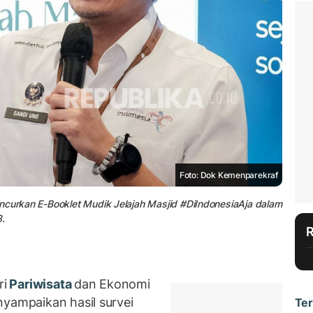
Foto: Dok Kemenparekraf
uncurkan E-Booklet Mudik Jelajah Masjid #DiIndonesiaAja dalam
.
ri
Pariwisata
dan Ekonomi
nyampaikan hasil survei
Ter