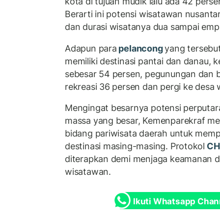
kota di tujuan mudik lalu ada 42 perse
Berarti ini potensi wisatawan nusanta
dan durasi wisatanya dua sampai empat
Adapun para
pelancong
yang tersebu
memiliki destinasi pantai dan danau, k
sebesar 54 persen, pegunungan dan b
rekreasi 36 persen dan pergi ke desa 
Mengingat besarnya potensi perputa
massa yang besar, Kemenparekraf mew
bidang pariwisata daerah untuk mem
destinasi masing-masing. Protokol
CH
diterapkan demi menjaga keamanan d
wisatawan.
Ikuti Whatsapp Chan