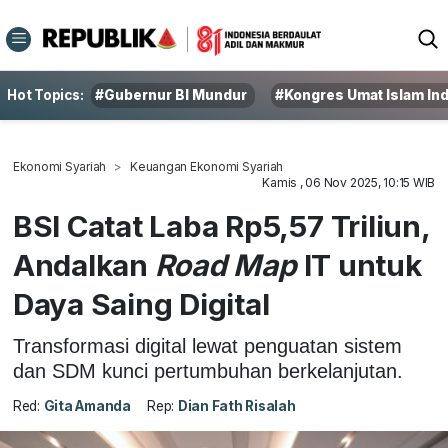
Hot Topics:
#Gubernur BI Mundur
#Kongres Umat Islam In
Ekonomi Syariah
Keuangan Ekonomi Syariah
Kamis , 06 Nov 2025, 10:15 WIB
BSI Catat Laba Rp5,57 Triliun,
Andalkan
Road Map
IT untuk
Daya Saing Digital
Transformasi digital lewat penguatan sistem
dan SDM kunci pertumbuhan berkelanjutan.
Red:
Gita Amanda
Rep:
Dian Fath Risalah