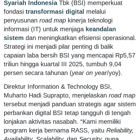
Syariah Indonesia
Tbk (BSI) memperkuat
fondasi
transformasi digital
melalui
penyusunan
road map
kinerja teknologi
informasi (IT) untuk menjaga
keandalan
sistem
dan meningkatkan efisiensi operasional.
Strategi ini menjadi pilar penting di balik
capaian laba bersih BSI yang mencapai Rp5,57
triliun hingga kuartal III 2025, tumbuh 9,04
persen secara tahunan (
year on year
/yoy).
Direktur Information & Technology BSI,
Muharto Hadi Suprapto, menjelaskan
road map
tersebut menjadi panduan strategis agar sistem
perbankan digital BSI tetap tangguh di tengah
lonjakan aktivitas nasabah. “Kami memiliki
program kerja bernama RASS, yaitu
Reliability,
Availability, Scalability,
dan
Security,
guna