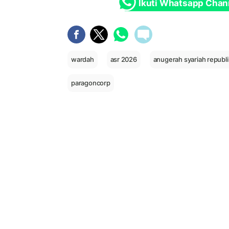
Ikuti Whatsapp Chan
wardah
asr 2026
anugerah syariah republi
paragoncorp