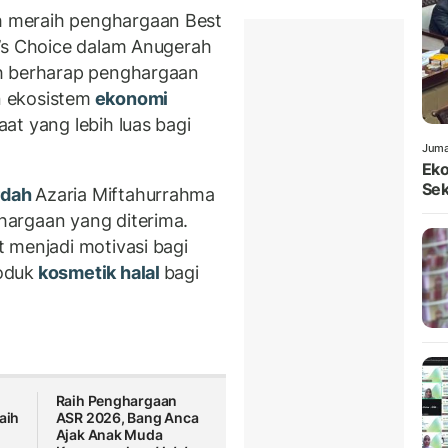
 meraih penghargaan Best
’s Choice
dalam Anugerah
ah berharap penghargaan
 ekosistem
ekonomi
at yang lebih luas bagi
Juma
Eko
Sek
dah
Azaria Miftahurrahma
argaan yang diterima.
 menjadi motivasi bagi
oduk
kosmetik halal
bagi
Raih Penghargaan
aih
ASR 2026, Bang Anca
Ajak Anak Muda