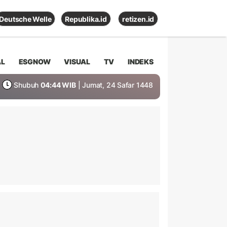
Deutsche Welle
Republika.id
retizen.id
AL
ESGNOW
VISUAL
TV
INDEKS
Shubuh
04:44 WIB
| Jumat, 24 Safar 1448