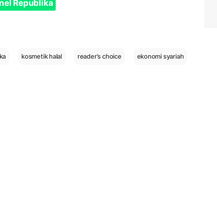
nel Republika
ka
kosmetik halal
reader’s choice
ekonomi syariah