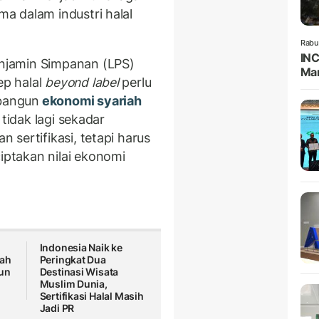
a dalam industri halal
Rabu
INC
njamin Simpanan (LPS)
Man
sep
halal
beyond label
perlu
bangun
ekonomi syariah
 tidak lagi sekadar
sertifikasi, tetapi harus
ptakan nilai ekonomi
Indonesia Naik ke
lah
Peringkat Dua
un
Destinasi Wisata
Muslim Dunia,
Sertifikasi Halal Masih
Jadi PR