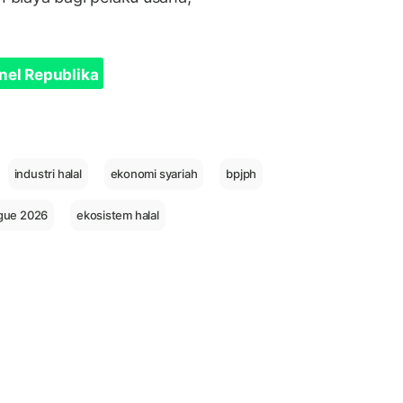
nel Republika
industri halal
ekonomi syariah
bpjph
ogue 2026
ekosistem halal