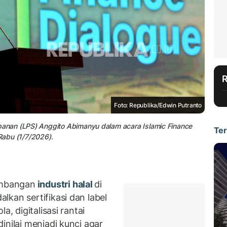
Foto: Republika/Edwin Putranto
anan (LPS) Anggito Abimanyu dalam acara Islamic Finance
Ter
 Rabu (1/7/2026).
embangan
industri halal
di
kan sertifikasi dan label
a, digitalisasi rantai
inilai menjadi kunci agar