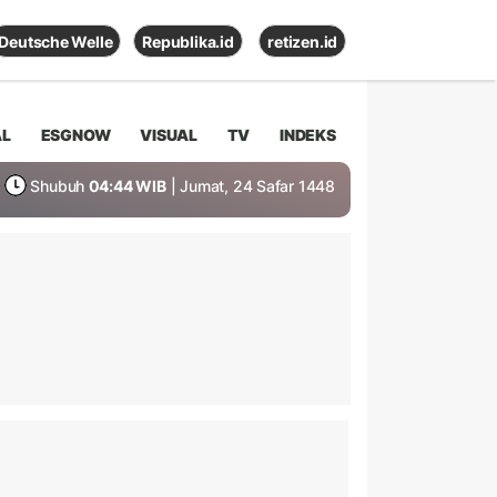
Deutsche Welle
Republika.id
retizen.id
AL
ESGNOW
VISUAL
TV
INDEKS
Shubuh
04:44 WIB
| Jumat, 24 Safar 1448