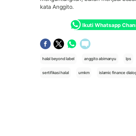
kata Anggito.
Ikuti Whatsapp Chan
halal beyond label
anggito abimanyu
lps
sertifikasi halal
umkm
islamic finance dial