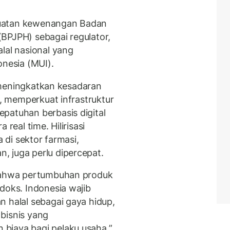
guatan kewenangan Badan
BPJPH) sebagai regulator,
lal nasional yang
onesia (MUI).
lu meningkatkan kesadaran
l, memperkuat infrastruktur
patuhan berbasis digital
ara
real time
. Hilirisasi
a di sektor farmasi,
 juga perlu dipercepat.
 bahwa pertumbuhan produk
doks. Indonesia wajib
n halal sebagai gaya hidup,
bisnis yang
biaya bagi pelaku usaha,”