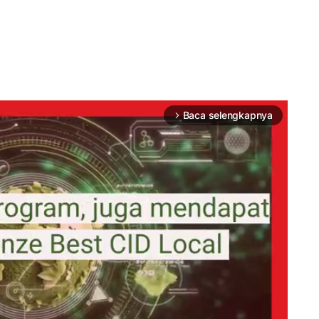
Baca selengkapnya
arrow_forward_ios