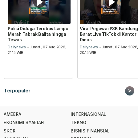
Polisi Diduga Terobos Lampu
Viral Pegawai P3K Bandung
Merah Tabrak Balita hingga
Barat Live TikTok di Kantor
Tewas
Dinas
Dailynews
- Jumat , 07 Aug 2026,
Dailynews
- Jumat , 07 Aug 2026
21:15 WIB
20:15 WIB
>
Terpopuler
AMEERA
INTERNASIONAL
EKONOMI SYARIAH
TEKNO
SKOR
BISNIS FINANSIAL