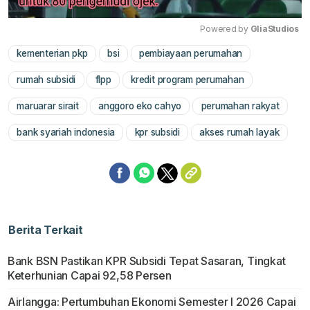
Powered by 
GliaStudios
kementerian pkp
bsi
pembiayaan perumahan
Mute
rumah subsidi
flpp
kredit program perumahan
maruarar sirait
anggoro eko cahyo
perumahan rakyat
bank syariah indonesia
kpr subsidi
akses rumah layak
Berita Terkait
Bank BSN Pastikan KPR Subsidi Tepat Sasaran, Tingkat
Keterhunian Capai 92,58 Persen
Airlangga: Pertumbuhan Ekonomi Semester I 2026 Capai