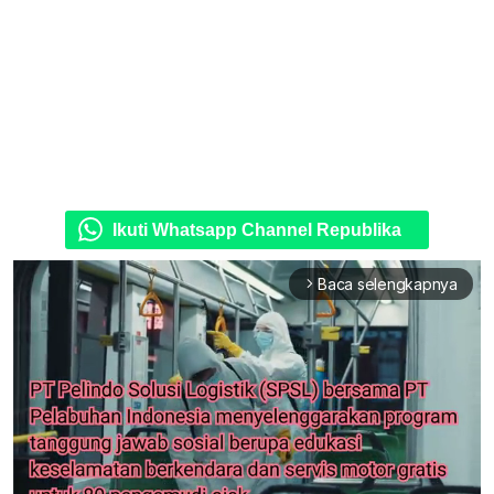
Ikuti Whatsapp Channel Republika
Baca selengkapnya
arrow_forward_ios