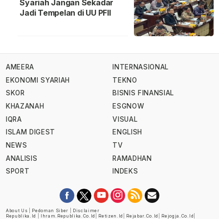
Syariah Jangan Sekadar
Jadi Tempelan di UU PFII
AMEERA
INTERNASIONAL
EKONOMI SYARIAH
TEKNO
SKOR
BISNIS FINANSIAL
KHAZANAH
ESGNOW
IQRA
VISUAL
ISLAM DIGEST
ENGLISH
NEWS
TV
ANALISIS
RAMADHAN
SPORT
INDEKS
About Us
|
Pedoman Siber
|
Disclaimer
Republika.id
|
Ihram.republika.co.id
|
Retizen.id
|
Rejabar.co.id
|
Rejogja.co.id
|