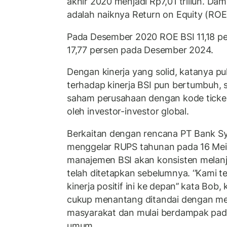
akhir 2020 menjadi Rp7,01 triliun. Da
adalah naiknya Return on Equity (ROE)
Pada Desember 2020 ROE BSI 11,18 pe
17,77 persen pada Desember 2024.
Dengan kinerja yang solid, katanya pu
terhadap kinerja BSI pun bertumbuh, 
saham perusahaan dengan kode ticker 
oleh investor-investor global.
Berkaitan dengan rencana PT Bank Sy
menggelar RUPS tahunan pada 16 Mei
manajemen BSI akan konsisten melanj
telah ditetapkan sebelumnya. ‘’Kami t
kinerja positif ini ke depan’’ kata Bob
cukup menantang ditandai dengan me
masyarakat dan mulai berdampak pada
umum.