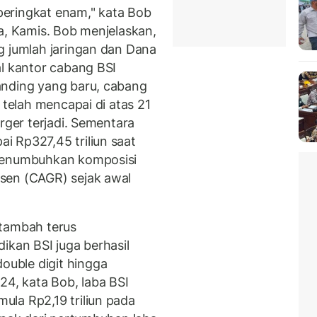
eringkat enam," kata Bob
a, Kamis. Bob menjelaskan,
g jumlah jaringan dan Dana
al kantor cabang BSI
nding yang baru, cabang
 telah mencapai di atas 21
rger terjadi. Sementara
 Rp327,45 triliun saat
 menumbuhkan komposisi
sen (CAGR) sejak awal
itambah terus
ikan BSI juga berhasil
uble digit hingga
4, kata Bob, laba BSI
la Rp2,19 triliun pada