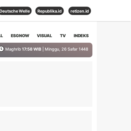
Deutsche Welle
Republika.id
retizen.id
AL
ESGNOW
VISUAL
TV
INDEKS
Maghrib
17:58 WIB
| Minggu, 26 Safar 1448