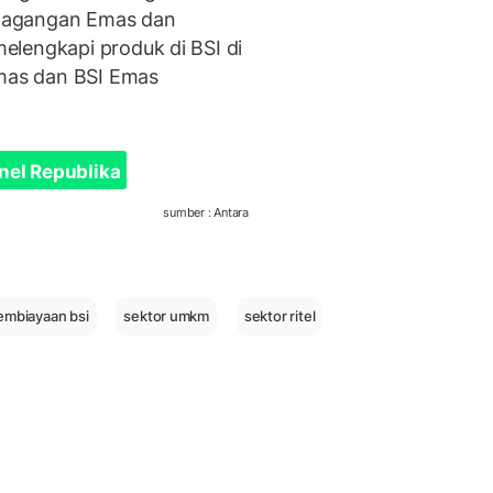
erdagangan Emas dan
elengkapi produk di BSI di
emas dan BSI Emas
nel Republika
sumber : Antara
embiayaan bsi
sektor umkm
sektor ritel