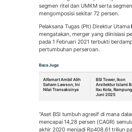
segmen ritel dan UMKM serta segme
mengomposisi sekitar 72 persen.
Pelaksana Tugas (Plt) Direktur Utama
mengatakan, merger yang diinisiasi p
pada 1 Februari 2021 terbukti berda
pertumbuhan perseroan.
Baca Juga
Alfamart Ambil Alih
BSI Tower, Ikon
Saham Lawson, Ini
Arsitektur Islami 
Nilai Transaksinya
Ibu Kota, Rampun
Juni 2025
‘’Aset BSI tumbuh agresif di mana da
mencapai 14,28 persen (CAGR) semula
akhir 2020 menjadi Rp408,61 triliun pa