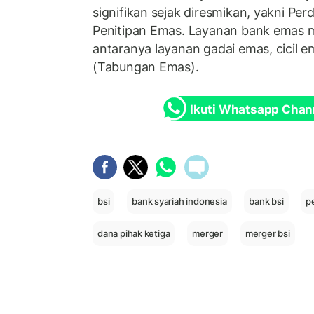
signifikan sejak diresmikan, yakni P
Penitipan Emas. Layanan bank emas m
antaranya layanan gadai emas, cicil 
(Tabungan Emas).
Ikuti Whatsapp Chan
bsi
bank syariah indonesia
bank bsi
p
dana pihak ketiga
merger
merger bsi