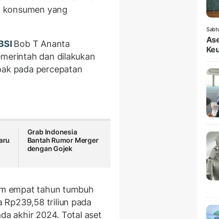
n konsumen yang
Sabt
Ase
BSI
Bob T Ananta
Keu
emerintah dan dilakukan
mpak pada percepatan
Grab Indonesia
Baru
Bantah Rumor Merger
g
dengan Gojek
lam empat tahun tumbuh
 Rp239,58 triliun pada
da akhir 2024. Total aset