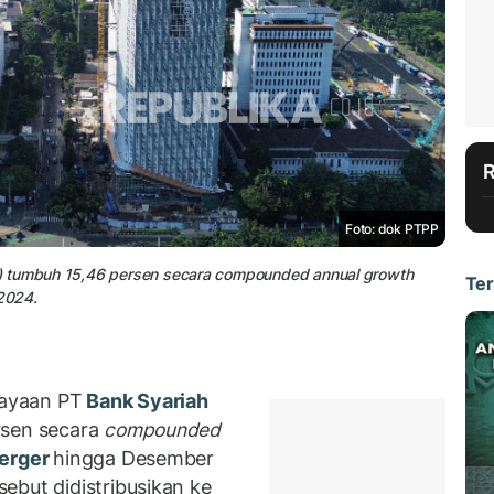
Foto: dok PTPP
I) tumbuh 15,46 persen secara compounded annual growth
Ter
2024.
ayaan PT
Bank Syariah
rsen secara
compounded
erger
hingga Desember
ebut didistribusikan ke