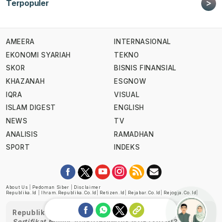
>
Terpopuler
AMEERA
INTERNASIONAL
EKONOMI SYARIAH
TEKNO
SKOR
BISNIS FINANSIAL
KHAZANAH
ESGNOW
IQRA
VISUAL
ISLAM DIGEST
ENGLISH
NEWS
TV
ANALISIS
RAMADHAN
SPORT
INDEKS
About Us
|
Pedoman Siber
|
Disclaimer
Republika.id
|
Ihram.republika.co.id
|
Retizen.id
|
Rejabar.co.id
|
Rejogja.co.id
|
Republika telah diverifikasi oleh Dewan Pers
Sertifikat Nomor 1058/DP-Verifikasi/K/XII/2022