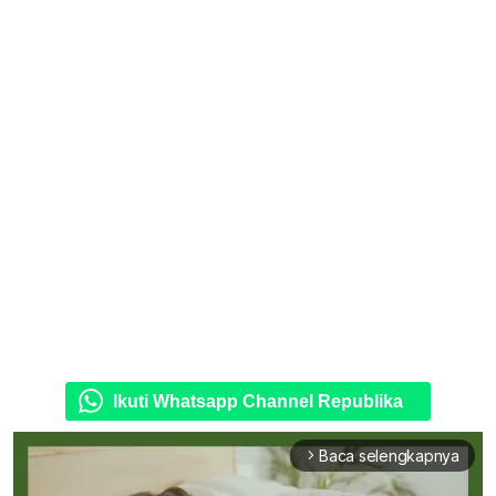
Ikuti Whatsapp Channel Republika
Baca selengkapnya
arrow_forward_ios