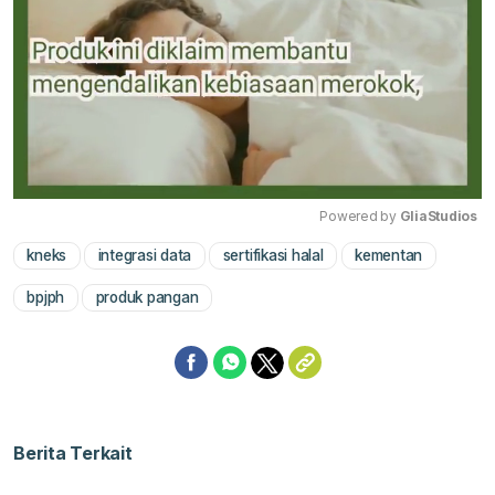
Powered by 
GliaStudios
kneks
integrasi data
sertifikasi halal
kementan
Mute
bpjph
produk pangan
Berita Terkait