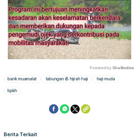
Powered by 
GliaStudios
bank muamalat
tabungan iB hijrah haji
haji muda
Mute
bpkh
Berita Terkait