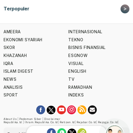
>
Terpopuler
AMEERA
INTERNASIONAL
EKONOMI SYARIAH
TEKNO
SKOR
BISNIS FINANSIAL
KHAZANAH
ESGNOW
IQRA
VISUAL
ISLAM DIGEST
ENGLISH
NEWS
TV
ANALISIS
RAMADHAN
SPORT
INDEKS
About Us
|
Pedoman Siber
|
Disclaimer
Republika.id
|
Ihram.republika.co.id
|
Retizen.id
|
Rejabar.co.id
|
Rejogja.co.id
|