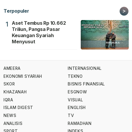
>
Terpopuler
Aset Tembus Rp 10.662
1
Triliun, Pangsa Pasar
Keuangan Syariah
Menyusut
AMEERA
INTERNASIONAL
EKONOMI SYARIAH
TEKNO
SKOR
BISNIS FINANSIAL
KHAZANAH
ESGNOW
IQRA
VISUAL
ISLAM DIGEST
ENGLISH
NEWS
TV
ANALISIS
RAMADHAN
SPORT
INDEKS