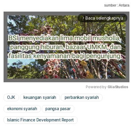
sumber : Antara
Baca selengkapnya
arrow_forward_ios
Powered by 
GliaStudios
OJK
keuangan syariah
perbankan syariah
Mute
ekonomi syariah
pangsa pasar
Islamic Finance Development Report