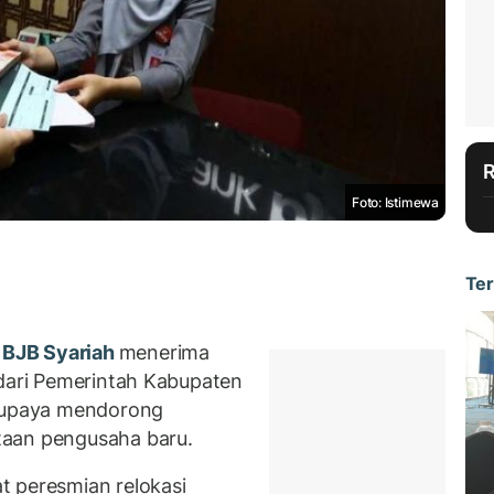
Foto: Istimewa
Ter
BJB Syariah
menerima
 dari Pemerintah Kabupaten
i upaya mendorong
taan pengusaha baru.
t peresmian relokasi