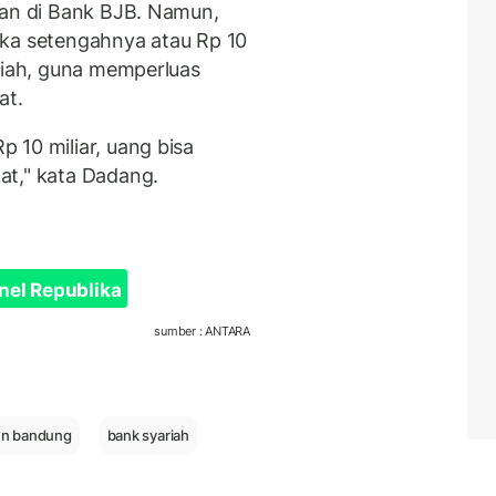
kan di Bank BJB. Namun,
aka setengahnya atau Rp 10
ariah, guna memperluas
at.
 10 miliar, uang bisa
at," kata Dadang.
nel Republika
sumber : ANTARA
en bandung
bank syariah