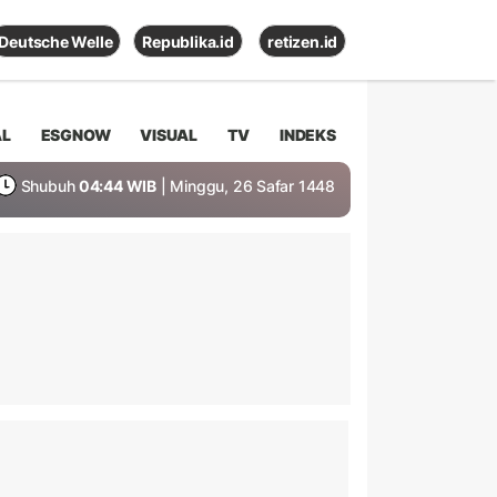
Deutsche Welle
Republika.id
retizen.id
AL
ESGNOW
VISUAL
TV
INDEKS
Shubuh
04:44 WIB
| Minggu, 26 Safar 1448