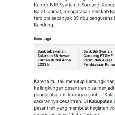
Kantor BJB Syariah di Soreang, Kab
Barat, Jumat, mengatakan Pemkab B
tercipta sebanyak 35 ribu pengusaha 
Bandung.
Baca Juga
Bank bjb syariah
Bank Bjb Syariah
Salurkan 68 Hewan
Gandeng PT SMF
Kurban di Idul Adha
Permudah Akses
2023 Ini
Pembiayaan Rum
Karena itu, tak menutup kemungkinan
ke lingkungan pesantren bisa menjad
pengusaha dari kalangan santri. "Kala
sasarannya pesantren. Di
Kabupaten 
pesantren yang membuat kegiatan vok
mengurus ayam," kata Dadang.