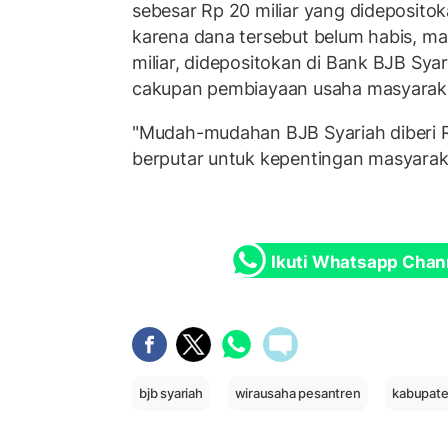
sebesar Rp 20 miliar yang dideposito
karena dana tersebut belum habis, m
miliar, didepositokan di Bank BJB Sy
cakupan pembiayaan usaha masyarak
"Mudah-mudahan BJB Syariah diberi Rp
berputar untuk kepentingan masyarak
Ikuti Whatsapp Chan
bjb syariah
wirausaha pesantren
kabupat