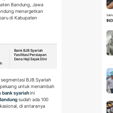
upaten Bandung, Jawa
andung menargetkan
Sabt
baru di Kabupaten
IND
Bank BJB Syariah
Fasilitasi Persiapan
Dana Haji Sejak Dini
ah
 segmentasi BJB Syariah
i peluang untuk menambah
u
bank syariah
ini
Bandung
sudah ada 100
asional, di antaranya