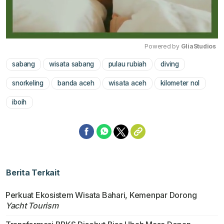
Powered by 
GliaStudios
sabang
wisata sabang
pulau rubiah
diving
Mute
snorkeling
banda aceh
wisata aceh
kilometer nol
iboih
Berita Terkait
Perkuat Ekosistem Wisata Bahari, Kemenpar Dorong
Yacht Tourism