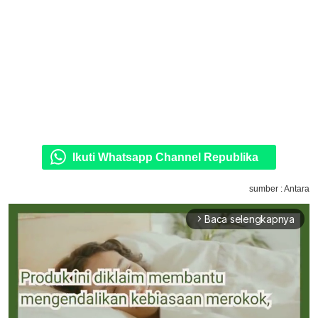
Ikuti Whatsapp Channel Republika
sumber : Antara
Baca selengkapnya
arrow_forward_ios