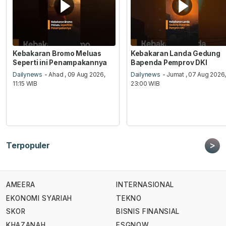
Kebakaran Bromo Meluas
Kebakaran Landa Gedung
Seperti ini Penampakannya
Bapenda Pemprov DKI
Dailynews
- Ahad , 09 Aug 2026,
Dailynews
- Jumat , 07 Aug 2026
11:15 WIB
23:00 WIB
>
Terpopuler
AMEERA
INTERNASIONAL
EKONOMI SYARIAH
TEKNO
SKOR
BISNIS FINANSIAL
KHAZANAH
ESGNOW