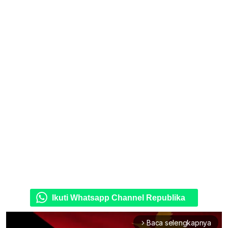
Ikuti Whatsapp Channel Republika
Baca selengkapnya
arrow_forward_ios