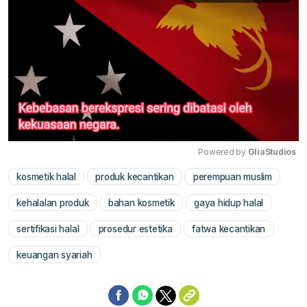
Powered by 
GliaStudios
kosmetik halal
produk kecantikan
perempuan muslim
Mute
kehalalan produk
bahan kosmetik
gaya hidup halal
sertifikasi halal
prosedur estetika
fatwa kecantikan
keuangan syariah