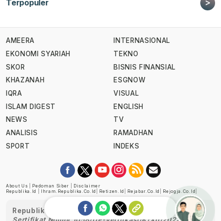
>
Terpopuler
AMEERA
INTERNASIONAL
EKONOMI SYARIAH
TEKNO
SKOR
BISNIS FINANSIAL
KHAZANAH
ESGNOW
IQRA
VISUAL
ISLAM DIGEST
ENGLISH
NEWS
TV
ANALISIS
RAMADHAN
SPORT
INDEKS
About Us
|
Pedoman Siber
|
Disclaimer
Republika.id
|
Ihram.republika.co.id
|
Retizen.id
|
Rejabar.co.id
|
Rejogja.co.id
|
Republika telah diverifikasi oleh Dewan Pers
Sertifikat Nomor 1058/DP-Verifikasi/K/XII/2022