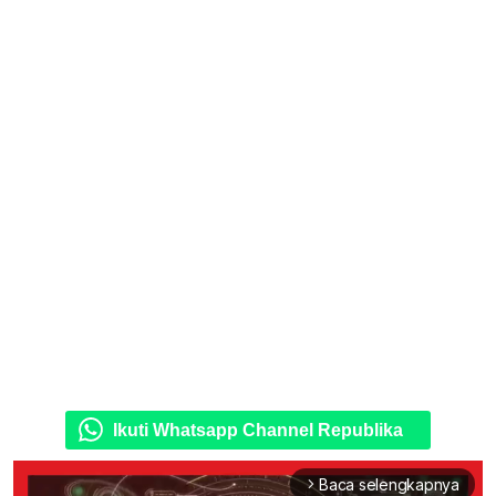
Ikuti Whatsapp Channel Republika
Baca selengkapnya
arrow_forward_ios