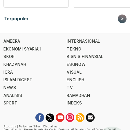
>
Terpopuler
AMEERA
INTERNASIONAL
EKONOMI SYARIAH
TEKNO
SKOR
BISNIS FINANSIAL
KHAZANAH
ESGNOW
IQRA
VISUAL
ISLAM DIGEST
ENGLISH
NEWS
TV
ANALISIS
RAMADHAN
SPORT
INDEKS
About Us
|
Pedoman Siber
|
Disclaimer
Republika.id
|
Ihram.republika.co.id
|
Retizen.id
|
Rejabar.co.id
|
Rejogja.co.id
|