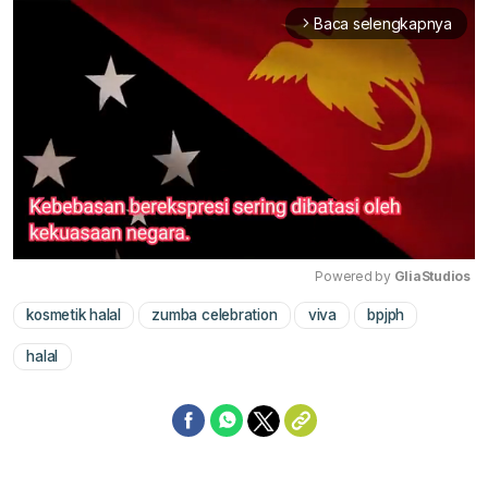
Baca selengkapnya
arrow_forward_ios
Powered by 
GliaStudios
kosmetik halal
zumba celebration
viva
bpjph
Mute
halal