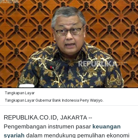
Tangkapan Layar
Tangkapan Layar Gubernur Bank Indonesia Perry Warjiyo.
REPUBLIKA.CO.ID,
JAKARTA --
Pengembangan instrumen pasar
keuangan
syariah
dalam mendukung pemulihan ekonomi