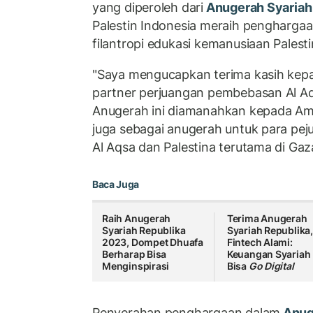
yang diperoleh dari
Anugerah Syariah
Palestin Indonesia meraih penghargaa
filantropi edukasi kemanusiaan Palesti
"Saya mengucapkan terima kasih kepa
partner perjuangan pembebasan Al Aq
Anugerah ini diamanahkan kepada Ama
juga sebagai anugerah untuk para p
Al Aqsa dan Palestina terutama di Gaza
Baca Juga
Raih Anugerah
Terima Anugerah
Syariah Republika
Syariah Republika
2023, Dompet Dhuafa
Fintech Alami:
Berharap Bisa
Keuangan Syariah
Menginspirasi
Bisa
Go Digital
Penyerahan penghargaan dalam
Anuge