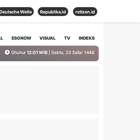
Deutsche Welle
Republika.id
retizen.id
AL
ESGNOW
VISUAL
TV
INDEKS
Dhuhur
12:01 WIB
| Sabtu, 25 Safar 1448