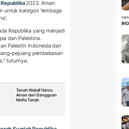
 Republika
2023. Aman
n untuk kategori 'lembaga
na'.
Sabt
IND
da Republika yang menjadi
sa dan Palestina.
n Palestin Indonesia dan
ejuang-pejuang pembebasan
," tuturnya.
Tanah Wakaf Harus
,
Aman dari Gangguan
Mafia Tanah
rah Syariah Republika