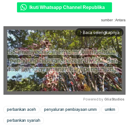
Ikuti Whatsapp Channel Republika
sumber : Antara
Baca selengkapnya
arrow_forward_ios
Powered by 
GliaStudios
perbankan aceh
penyaluran pembiayaan umm
umkm
Mute
perbankan syariah