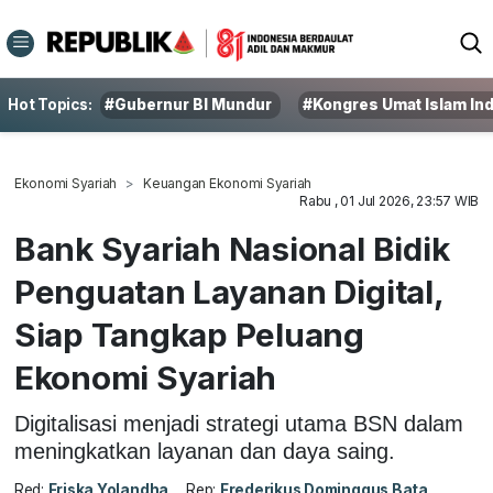
Hot Topics:
#Gubernur BI Mundur
#Kongres Umat Islam In
Ekonomi Syariah
Keuangan Ekonomi Syariah
Rabu , 01 Jul 2026, 23:57 WIB
Bank Syariah Nasional Bidik
Penguatan Layanan Digital,
Siap Tangkap Peluang
Ekonomi Syariah
Digitalisasi menjadi strategi utama BSN dalam
meningkatkan layanan dan daya saing.
Red:
Friska Yolandha
Rep:
Frederikus Dominggus Bata