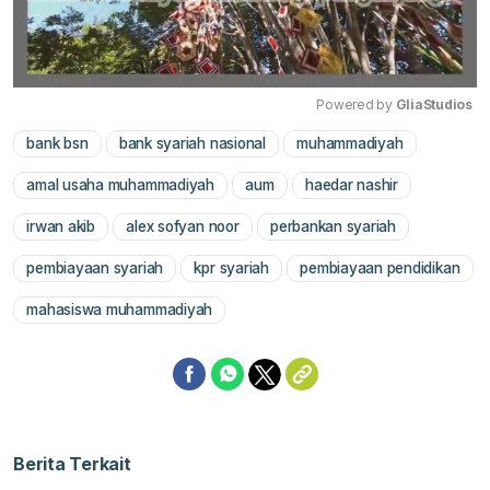
Powered by 
GliaStudios
bank bsn
bank syariah nasional
muhammadiyah
Mute
amal usaha muhammadiyah
aum
haedar nashir
irwan akib
alex sofyan noor
perbankan syariah
pembiayaan syariah
kpr syariah
pembiayaan pendidikan
mahasiswa muhammadiyah
Berita Terkait