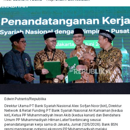
Edwin Putranto/Republika
Direktur Utama PT Bank Syariah Nasional Alex Sofjan Noor (kiri), Direktur
Network & Retail Funding PT Bank Syariah Nasional Ari Kurniaman (kedua
kiri), Ketua PP Muhammadiyah Irwan Akib (kedua kanan) dan Bendahara
Umum PP Muhammadiyah Hilman Latief berbincang seusai
penandatanganan kerja sama di Jakarta, Jumat (12/6/2026). Bank BSN
resmi menggarap potensi ekonomi PP Muhammadiyah melalui