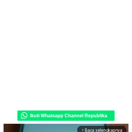
Ikuti Whatsapp Channel Republika
Baca selengkapnya
arrow_forward_ios