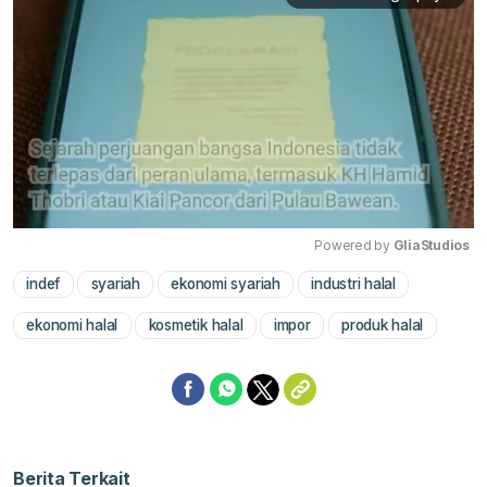
Powered by 
GliaStudios
indef
syariah
ekonomi syariah
industri halal
Mute
ekonomi halal
kosmetik halal
impor
produk halal
Berita Terkait