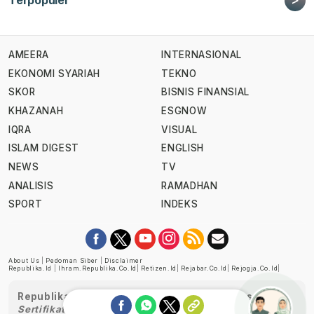
Terpopuler
AMEERA
INTERNASIONAL
EKONOMI SYARIAH
TEKNO
SKOR
BISNIS FINANSIAL
KHAZANAH
ESGNOW
IQRA
VISUAL
ISLAM DIGEST
ENGLISH
NEWS
TV
ANALISIS
RAMADHAN
SPORT
INDEKS
About Us
|
Pedoman Siber
|
Disclaimer
Republika.id
|
Ihram.republika.co.id
|
Retizen.id
|
Rejabar.co.id
|
Rejogja.co.id
|
Republika telah diverifikasi oleh Dewan Pers
Sertifikat Nomor 1058/DP-Verifikasi/K/XII/2022