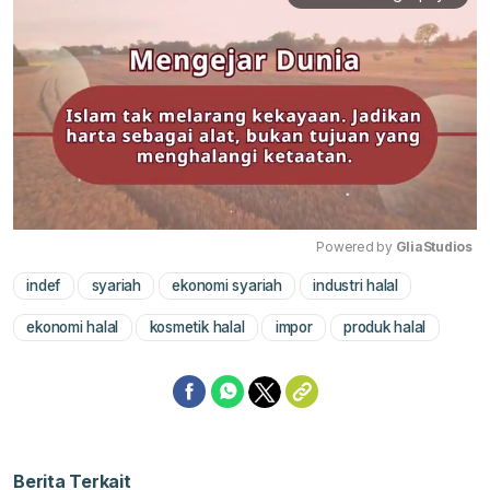
Powered by 
GliaStudios
indef
syariah
ekonomi syariah
industri halal
Mute
ekonomi halal
kosmetik halal
impor
produk halal
Berita Terkait