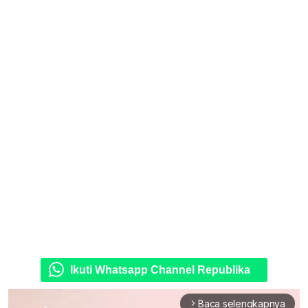
Ikuti Whatsapp Channel Republika
Baca selengkapnya
arrow_forward_ios