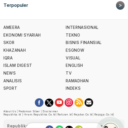
>
Terpopuler
AMEERA
INTERNASIONAL
EKONOMI SYARIAH
TEKNO
SKOR
BISNIS FINANSIAL
KHAZANAH
ESGNOW
IQRA
VISUAL
ISLAM DIGEST
ENGLISH
NEWS
TV
ANALISIS
RAMADHAN
SPORT
INDEKS
About Us
|
Pedoman Siber
|
Disclaimer
Republika.id
|
Ihram.republika.co.id
|
Retizen.id
|
Rejabar.co.id
|
Rejogja.co.id
|
Republika telah diverifikasi oleh Dewan Pers