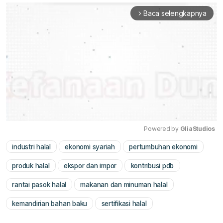
Baca selengkapnya
arrow_forward_ios
Powered by 
GliaStudios
industri halal
ekonomi syariah
pertumbuhan ekonomi
Mute
produk halal
ekspor dan impor
kontribusi pdb
rantai pasok halal
makanan dan minuman halal
kemandirian bahan baku
sertifikasi halal