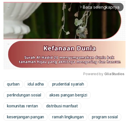
Baca selengkapnya
arrow_forward_ios
Powered by 
GliaStudios
qurban
idul adha
prudential syariah
Mute
perlindungan sosial
akses pangan bergizi
komunitas rentan
distribusi manfaat
kesenjangan pangan
ramah lingkungan
program sosial