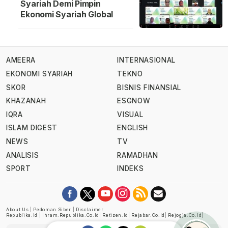
Syariah Demi Pimpin
Ekonomi Syariah Global
AMEERA
INTERNASIONAL
EKONOMI SYARIAH
TEKNO
SKOR
BISNIS FINANSIAL
KHAZANAH
ESGNOW
IQRA
VISUAL
ISLAM DIGEST
ENGLISH
NEWS
TV
ANALISIS
RAMADHAN
SPORT
INDEKS
About Us
|
Pedoman Siber
|
Disclaimer
Republika.id
|
Ihram.republika.co.id
|
Retizen.id
|
Rejabar.co.id
|
Rejogja.co.id
|