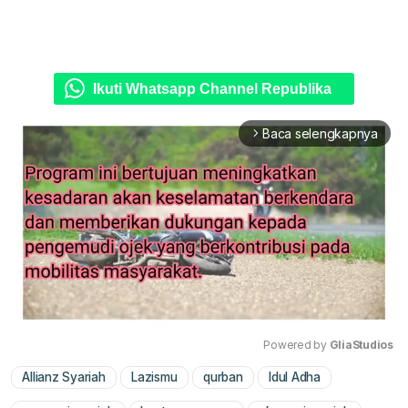
Ikuti Whatsapp Channel Republika
Baca selengkapnya
arrow_forward_ios
Powered by 
GliaStudios
Allianz Syariah
Lazismu
qurban
Idul Adha
Mute