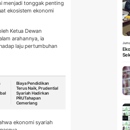
i menjadi tonggak penting
uat ekosistem ekonomi
 oleh Ketua Dewan
alam arahannya, ia
Juma
hadap laju pertumbuhan
Eko
Sek
n
Biaya Pendidikan
Terus Naik, Prudential
bal
Syariah Hadirkan
PRUTahapan
Cemerlang
 bahwa ekonomi syariah
egasnya.