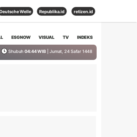
Deutsche Welle
Republika.id
retizen.id
AL
ESGNOW
VISUAL
TV
INDEKS
Shubuh
04:44 WIB
| Jumat, 24 Safar 1448