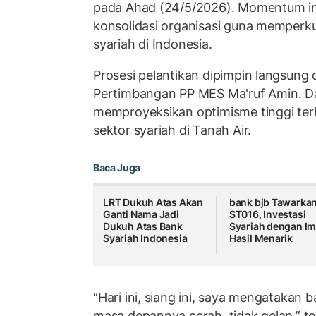
pada Ahad (24/5/2026). Momentum in
konsolidasi organisasi guna memperk
syariah di Indonesia.
Prosesi pelantikan dipimpin langsung
Pertimbangan PP MES
Ma'ruf Amin
. D
memproyeksikan optimisme tinggi ter
sektor syariah di Tanah Air.
Baca Juga
LRT Dukuh Atas Akan
bank bjb Tawarka
Ganti Nama Jadi
ST016, Investasi
Dukuh Atas Bank
Syariah dengan Im
Syariah Indonesia
Hasil Menarik
“Hari ini, siang ini, saya mengatakan
masa depannya cerah, tidak gelap,” t