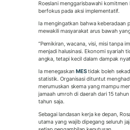
Roeslani
menggarisbawahi komitmen 
berfokus pada aksi implementatif.
Ia mengingatkan bahwa keberadaan pa
mewakili masyarakat arus bawah yang
“Pemikiran, wacana, visi, misi tanpa 
menjadi halusinasi. Ekonomi syariah t
angka, tetapi kecil dalam dampak nya
Ia menegaskan
MES
tidak boleh seka
statistik. Organisasi dituntut menghad
merumuskan skema yang mampu me
jamaah umroh di daerah dari 15 tahun
tahun saja.
Sebagai landasan kerja ke depan, Ros
utama yang wajib dipegang seluruh ja
setiap pengambilan keputusan.