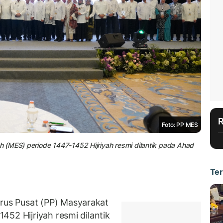
Foto: PP MES
 (MES) periode 1447-1452 Hijriyah resmi dilantik pada Ahad
Ter
us Pusat (PP) Masyarakat
52 Hijriyah resmi dilantik