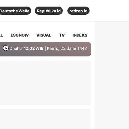
Deutsche Welle
Republika.id
retizen.id
AL
ESGNOW
VISUAL
TV
INDEKS
Dhuhur
12:02 WIB
| Kamis, 23 Safar 1448