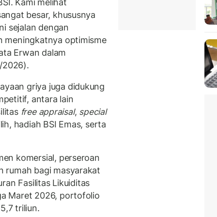
I. Kami melihat
angat besar, khususnya
ni sejalan dengan
n meningkatnya optimisme
kata Erwan dalam
/2026).
yaan griya juga didukung
titif, antara lain
ilitas
free appraisal
,
special
h, hadiah BSI Emas, serta
en komersial, perseroan
n rumah bagi masyarakat
an Fasilitas Likuiditas
 Maret 2026, portofolio
,7 triliun.