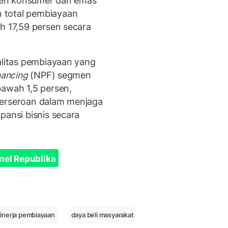
egmen konsumer dan emas
 total pembiayaan
h 17,59 persen secara
alitas pembiayaan yang
nancing
(NPF) segmen
bawah 1,5 persen,
perseroan dalam menjaga
pansi bisnis secara
nel Republika
inerja pembiayaan
daya beli masyarakat