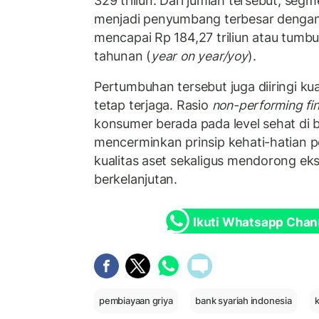
329 triliun. Dari jumlah tersebut, s
menjadi penyumbang terbesar dengan
mencapai Rp 184,27 triliun atau tumbu
tahunan (
year on year/yoy
).
Pertumbuhan tersebut juga diiringi ku
tetap terjaga. Rasio
non-performing fi
konsumer berada pada level sehat di 
mencerminkan prinsip kehati-hatian 
kualitas aset sekaligus mendorong eks
berkelanjutan.
Ikuti Whatsapp Chan
pembiayaan griya
bank syariah indonesia
k