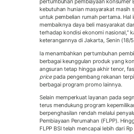
pertumbuhan pembiayaan konsumer BS
kebutuhan hunian masyarakat masih s
untuk pembelian rumah pertama. Hal i
membaiknya daya beli masyarakat da
terhadap kondisi ekonomi nasional,” 
keterangannya di Jakarta, Senin (18/5
Ia menambahkan pertumbuhan pembia
berbagai keunggulan produk yang kompe
angsuran tetap hingga akhir tenor, fas
price
pada pengembang rekanan terpili
berbagai program promo lainnya.
Selain memperkuat layanan pada segm
terus mendukung program kepemilika
berpenghasilan rendah melalui penyalur
Pembiayaan Perumahan (FLPP). Hingga
FLPP BSI telah mencapai lebih dari Rp 5