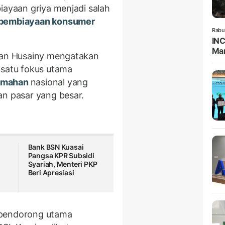
iayaan griya menjadi salah
pembiayaan konsumer
Rabu
INC
Man
an Husainy mengatakan
 satu fokus utama
umahan
nasional yang
an pasar yang besar.
Bank BSN Kuasai
i
Pangsa KPR Subsidi
Syariah, Menteri PKP
Beri Apresiasi
 pendorong utama