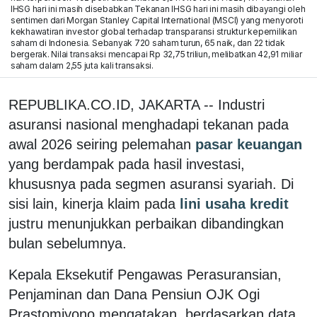
IHSG hari ini masih disebabkan Tekanan IHSG hari ini masih dibayangi oleh
sentimen dari Morgan Stanley Capital International (MSCI) yang menyoroti
kekhawatiran investor global terhadap transparansi struktur kepemilikan
saham di Indonesia. Sebanyak 720 saham turun, 65 naik, dan 22 tidak
bergerak. Nilai transaksi mencapai Rp 32,75 triliun, melibatkan 42,91 miliar
saham dalam 2,55 juta kali transaksi.
REPUBLIKA.CO.ID, JAKARTA -- Industri
asuransi nasional menghadapi tekanan pada
awal 2026 seiring pelemahan
pasar keuangan
yang berdampak pada hasil investasi,
khususnya pada segmen asuransi syariah. Di
sisi lain, kinerja klaim pada
lini usaha kredit
justru menunjukkan perbaikan dibandingkan
bulan sebelumnya.
Kepala Eksekutif Pengawas Perasuransian,
Penjaminan dan Dana Pensiun OJK Ogi
Prastomiyono mengatakan, berdasarkan data