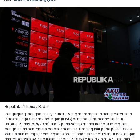
Republika/Thoudy Badai
Pengunjung mengamati layar digital yang menampilkan data pergerakan
Indeks Harga Saham Gabungan (IHSG) di Bursa Efek Indonesia (BEI),
Jakarta, Kamis 29/1/2026). IHSG pada sesi pertama kembali mengalami
penghentian sementara perdagangan atau trading halt pada pukul 09.30
WIB namun mampu memangkas koreksi pada akhir sesi satu. IHSG tengah
hari terperosok 492 poin atau ambles 5,91% ke level 7.828,47. Tekanan