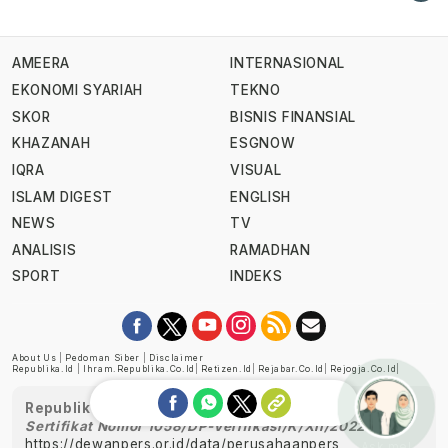
AMEERA
INTERNASIONAL
EKONOMI SYARIAH
TEKNO
SKOR
BISNIS FINANSIAL
KHAZANAH
ESGNOW
IQRA
VISUAL
ISLAM DIGEST
ENGLISH
NEWS
TV
ANALISIS
RAMADHAN
SPORT
INDEKS
About Us
|
Pedoman Siber
|
Disclaimer
Republika.id
|
Ihram.republika.co.id
|
Retizen.id
|
Rejabar.co.id
|
Rejogja.co.id
|
Republika telah diverifikasi oleh Dewan Pers
Sertifikat Nomor 1058/DP-Verifikasi/K/XII/2022
https://dewanpers.or.id/data/perusahaanpers
Ask me!