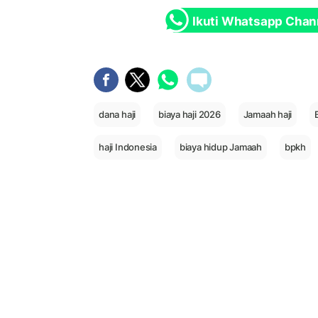
Ikuti Whatsapp Chan
dana haji
biaya haji 2026
Jamaah haji
haji Indonesia
biaya hidup Jamaah
bpkh