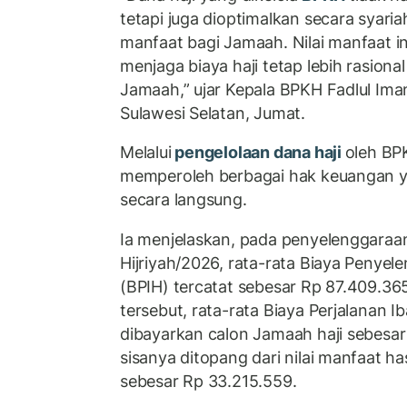
tetapi juga dioptimalkan secara syari
manfaat bagi Jamaah. Nilai manfaat 
menjaga biaya haji tetap lebih rasion
Jamaah,” ujar Kepala BPKH Fadlul Ima
Sulawesi Selatan, Jumat.
Melalui
pengelolaan dana haji
oleh BPK
memperoleh berbagai hak keuangan y
secara langsung.
Ia menjelaskan, pada penyelenggaraan
Hijriyah/2026, rata-rata Biaya Penyel
(BPIH) tercatat sebesar Rp 87.409.365
tersebut, rata-rata Biaya Perjalanan I
dibayarkan calon Jamaah haji sebesar
sisanya ditopang dari nilai manfaat ha
sebesar Rp 33.215.559.