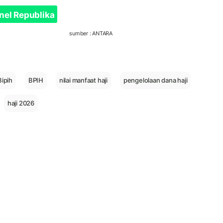
nel Republika
sumber : ANTARA
Bipih
BPIH
nilai manfaat haji
pengelolaan dana haji
haji 2026