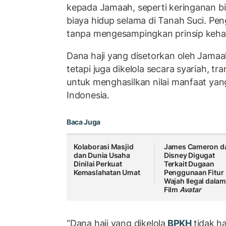
kepada Jamaah, seperti keringanan bi
biaya hidup selama di Tanah Suci. Pen
tanpa mengesampingkan prinsip kehati
Dana haji yang disetorkan oleh Jamaa
tetapi juga dikelola secara syariah, tr
untuk menghasilkan nilai manfaat yan
Indonesia.
Baca Juga
Kolaborasi Masjid
James Cameron d
dan Dunia Usaha
Disney Digugat
Dinilai Perkuat
Terkait Dugaan
Kemaslahatan Umat
Penggunaan Fitur
Wajah Ilegal dala
Film
Avatar
“Dana haji yang dikelola
BPKH
tidak h