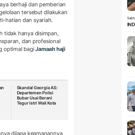
aya berhaji dan pemberian
gelolaan tersebut dilakukan
Sabt
-hatian dan syariah.
IND
h tidak hanya disimpan,
ansparan, dan profesional
g optimal bagi
Jamaah haji
an
Skandal Georgia AS:
Departemen Polisi
Bubar Usai Berani
Tegur Istri Wali Kota
m
anya dijaga keamanannya,