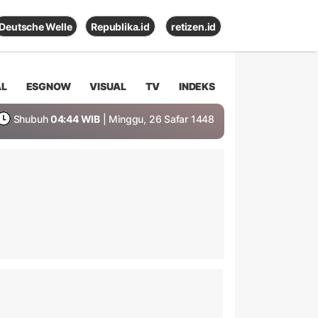
Deutsche Welle
Republika.id
retizen.id
AL
ESGNOW
VISUAL
TV
INDEKS
Shubuh
04:44 WIB
| Minggu, 26 Safar 1448