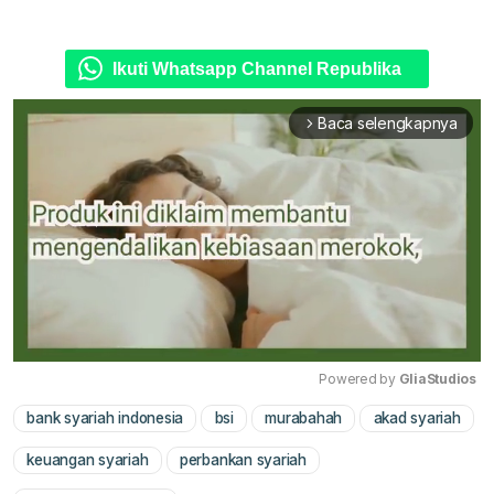
Ikuti Whatsapp Channel Republika
Baca selengkapnya
arrow_forward_ios
Powered by 
GliaStudios
bank syariah indonesia
bsi
murabahah
akad syariah
Mute
keuangan syariah
perbankan syariah